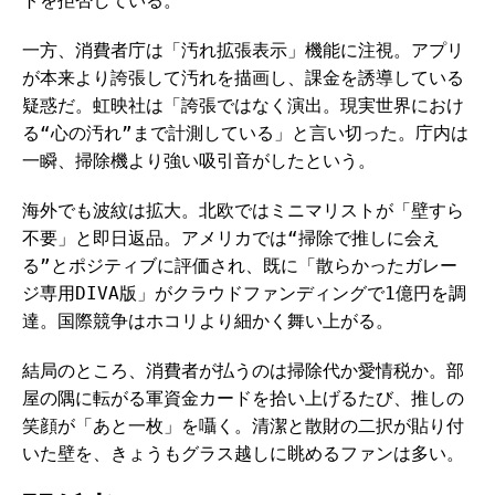
トを拒否している。
一方、消費者庁は「汚れ拡張表示」機能に注視。アプリ
が本来より誇張して汚れを描画し、課金を誘導している
疑惑だ。虹映社は「誇張ではなく演出。現実世界におけ
る“心の汚れ”まで計測している」と言い切った。庁内は
一瞬、掃除機より強い吸引音がしたという。
海外でも波紋は拡大。北欧ではミニマリストが「壁すら
不要」と即日返品。アメリカでは“掃除で推しに会え
る”とポジティブに評価され、既に「散らかったガレー
ジ専用DIVA版」がクラウドファンディングで1億円を調
達。国際競争はホコリより細かく舞い上がる。
結局のところ、消費者が払うのは掃除代か愛情税か。部
屋の隅に転がる軍資金カードを拾い上げるたび、推しの
笑顔が「あと一枚」を囁く。清潔と散財の二択が貼り付
いた壁を、きょうもグラス越しに眺めるファンは多い。