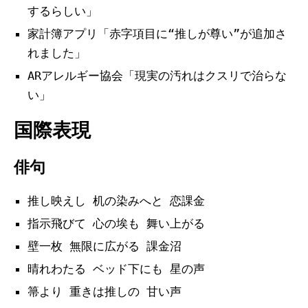
するらしい」
家計簿アプリ「赤字項目に“推しが尊い”が追加さ
れました」
ARアレルギー協会「現実の汚れはクスリで治らな
い」
国際表現
俳句
推し映えし 机の染みへと 恋課金
指示飛びて 心の埃も 舞い上がる
壁一枚 無限に広がる 課金沼
晴れわたる ベッド下にも 星の声
箒より 重きは推しの 甘い声