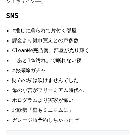
ン！ギュイン——。
SNS
#推しに罵られて片付く部屋
課金より雑巾買えとの声多数
CleanMe完凸勢、部屋が光り輝く
「あと1％汚れ」で眠れない夜
#お掃除ガチャ
財布の埃は吹けませんでした
母の小言がフリーミアム時代へ
ホログラムより実家が怖い
北欧勢「壁もミニマムに」
ガレージ版予約しちゃったぜ