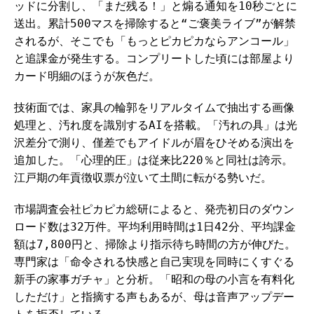
ッドに分割し、「まだ残る！」と煽る通知を10秒ごとに
送出。累計500マスを掃除すると“ご褒美ライブ”が解禁
されるが、そこでも「もっとピカピカならアンコール」
と追課金が発生する。コンプリートした頃には部屋より
カード明細のほうが灰色だ。
技術面では、家具の輪郭をリアルタイムで抽出する画像
処理と、汚れ度を識別するAIを搭載。「汚れの具」は光
沢差分で測り、僅差でもアイドルが眉をひそめる演出を
追加した。「心理的圧」は従来比220％と同社は誇示。
江戸期の年貢徴収票が泣いて土間に転がる勢いだ。
市場調査会社ピカピカ総研によると、発売初日のダウン
ロード数は32万件。平均利用時間は1日42分、平均課金
額は7,800円と、掃除より指示待ち時間の方が伸びた。
専門家は「命令される快感と自己実現を同時にくすぐる
新手の家事ガチャ」と分析。「昭和の母の小言を有料化
しただけ」と指摘する声もあるが、母は音声アップデー