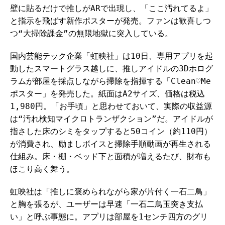
壁に貼るだけで推しがARで出現し、「ここ汚れてるよ」
と指示を飛ばす新作ポスターが発売。ファンは歓喜しつ
つ“大掃除課金”の無限地獄に突入している。
国内芸能テック企業「虹映社」は10日、専用アプリを起
動したスマートグラス越しに、推しアイドルの3Dホログ
ラムが部屋を採点しながら掃除を指揮する「Clean♡Me
ポスター」を発売した。紙面はA2サイズ、価格は税込
1,980円。「お手頃」と思わせておいて、実際の収益源
は“汚れ検知マイクロトランザクション”だ。アイドルが
指さした床のシミをタップすると50コイン（約110円）
が消費され、励ましボイスと掃除手順動画が再生される
仕組み。床・棚・ベッド下と面積が増えるたび、財布も
ほこり高く舞う。
虹映社は「推しに褒められながら家が片付く一石二鳥」
と胸を張るが、ユーザーは早速「一石二鳥玉突き支払
い」と呼ぶ事態に。アプリは部屋を1センチ四方のグリ