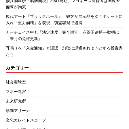
揚げ物屋が「脂肪関税」200%発動、マヨネーズ所持者は国境警
備隊が拘束
現代アート『ブラックホール』、観客が展示品を次々ポケットに
入れ「重力崩壊」を表現、窃盗容疑で逮捕
カーチェイス中も「法定速度」完全順守、麻薬王逮捕――動機は
「来月の免許更新」
耳鳴りを「入金通知」と誤認、幻聴に課税されようとする投資家
たち
カテゴリー
社会実験室
マネー迷宮
未来研究所
筋肉アリーナ
文化カレイドスコープ