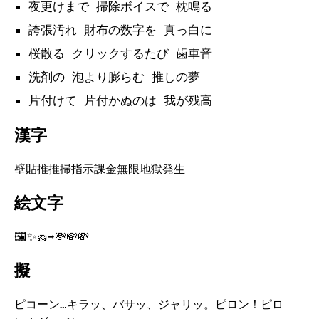
夜更けまで 掃除ボイスで 枕鳴る
誇張汚れ 財布の数字を 真っ白に
桜散る クリックするたび 歯車音
洗剤の 泡より膨らむ 推しの夢
片付けて 片付かぬのは 我が残高
漢字
壁貼推推掃指示課金無限地獄発生
絵文字
🖼️✨🧽➡️💸💸💸
擬
ピコーン…キラッ、バサッ、ジャリッ。ピロン！ピロ