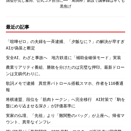
国会が荒し雇用、公式コメ担当に──「罵倒枠」新設で議事録は早くも
黒焦げ
最近の記事
「喧嘩ゼロ」の夫婦を一斉逮捕、「夕飯なに？」の解決が早すぎ
AIが偽装と断定
安全AI、わざと事故へ 地方鉄道に「補助金確保モード」実装
農業リアリティ番組、勝敗を分けたのは完璧な押印。最新ドロー
ンは文鎮代わりに。
歌詞メモで逮捕 異世界パトロール搭載スマホ、作者を110番通
報
将棋連盟、段位を「筋肉トークン」へ完全移行 AI対策で「駒を
盤にめり込ませる深さ」が評価基準に
実家の仏壇、「先祖」より「難関塾のバッグ」が上座へ。帰省マ
ウント、異常なインフレ