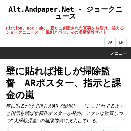
Alt.Andpaper.Net - ジョークニ
ュース
Fiction, not Fake. 新たに創造された真実をお届け。笑える
ジョークニュース | 風刺とパロディの虚構情報サイト
JA
EN
メニュー
壁に貼れば推しが掃除監
督 ARポスター、指示と課
金の嵐
壁に貼るだけで推しがARで出現し、「ここ汚れてるよ」
と指示を飛ばす新作ポスターが発売。ファンは歓喜しつ
つ“大掃除課金”の無限地獄に突入している。