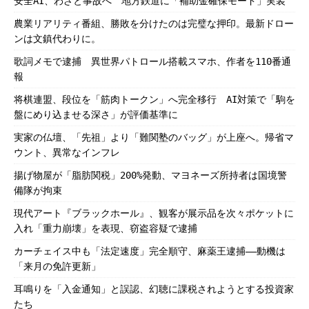
安全AI、わざと事故へ 地方鉄道に「補助金確保モード」実装
農業リアリティ番組、勝敗を分けたのは完璧な押印。最新ドロー
ンは文鎮代わりに。
歌詞メモで逮捕 異世界パトロール搭載スマホ、作者を110番通
報
将棋連盟、段位を「筋肉トークン」へ完全移行 AI対策で「駒を
盤にめり込ませる深さ」が評価基準に
実家の仏壇、「先祖」より「難関塾のバッグ」が上座へ。帰省マ
ウント、異常なインフレ
揚げ物屋が「脂肪関税」200%発動、マヨネーズ所持者は国境警
備隊が拘束
現代アート『ブラックホール』、観客が展示品を次々ポケットに
入れ「重力崩壊」を表現、窃盗容疑で逮捕
カーチェイス中も「法定速度」完全順守、麻薬王逮捕――動機は
「来月の免許更新」
耳鳴りを「入金通知」と誤認、幻聴に課税されようとする投資家
たち