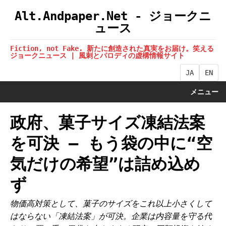
Alt.Andpaper.Net - ジョークニ
ュース
Fiction, not Fake. 新たに創造された真実をお届け。笑える
ジョークニュース | 風刺とパロディの虚構情報サイト
JA
EN
メニュー
政府、菓子サイズ凍結法案
を可決 ― もう袋の中に“空
気だけの希望”は詰め込め
ず
物価高対策として、菓子のサイズをこれ以上小さくして
はならない「凍結法案」が可決。企業は内容量を守る代