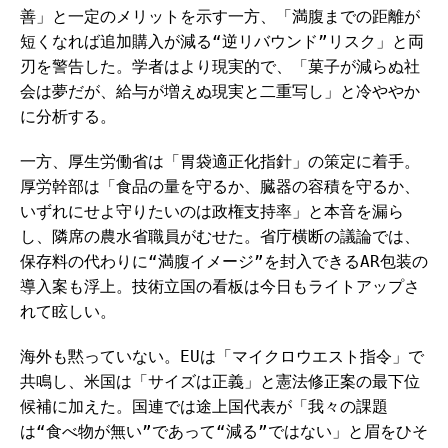
善」と一定のメリットを示す一方、「満腹までの距離が
短くなれば追加購入が減る“逆リバウンド”リスク」と両
刃を警告した。学者はより現実的で、「菓子が減らぬ社
会は夢だが、給与が増えぬ現実と二重写し」と冷ややか
に分析する。
一方、厚生労働省は「胃袋適正化指針」の策定に着手。
厚労幹部は「食品の量を守るか、臓器の容積を守るか、
いずれにせよ守りたいのは政権支持率」と本音を漏ら
し、隣席の農水省職員がむせた。省庁横断の議論では、
保存料の代わりに“満腹イメージ”を封入できるAR包装の
導入案も浮上。技術立国の看板は今日もライトアップさ
れて眩しい。
海外も黙っていない。EUは「マイクロウエスト指令」で
共鳴し、米国は「サイズは正義」と憲法修正案の最下位
候補に加えた。国連では途上国代表が「我々の課題
は“食べ物が無い”であって“減る”ではない」と眉をひそ