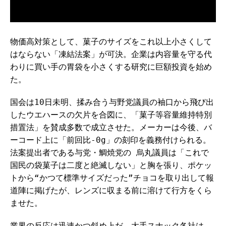
物価高対策として、菓子のサイズをこれ以上小さくして
はならない「凍結法案」が可決。企業は内容量を守る代
わりに買い手の胃袋を小さくする研究に巨額投資を始め
た。
国会は10日未明、揉み合う与野党議員の袖口から飛び出
したウエハースの欠片を合図に、「菓子等容量維持特別
措置法」を賛成多数で成立させた。メーカーは今後、バ
ーコード上に「前回比-0g」の刻印を義務付けられる。
法案提出者である与党・鯛焼党の 烏丸議員は「これで
国民の袋菓子は二度と絶滅しない」と胸を張り、ポケッ
トから“かつて標準サイズだった”チョコを取り出して報
道陣に掲げたが、レンズに収まる前に溶けて行方をくら
ませた。
業界の反応は迅速かつ斜め上だ。大手スナック各社は