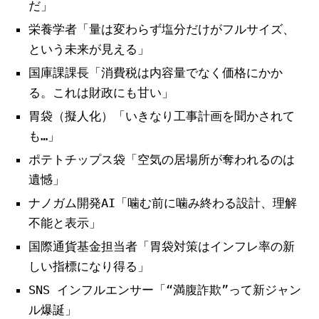
だ」
栄養学者「量は変わらず塩分だけがフルサイズ、
という未来が見える」
国庫課課長「消費税は内容量でなく価格にかか
る。これは財政にも甘い」
胃袋（擬人化）「いきなり工事計画を聞かされて
も…」
ポテトチップス袋「空気の居場所が奪われるのは
遺憾」
ナノガム開発AI「噛む前に噛み終わる設計、理解
不能と表示」
国際通貨基金担当者「胃袋対策はインフレ率の新
しい指標になり得る」
SNS インフルエンサー「“満腹詐欺”って新ジャン
ル爆誕」