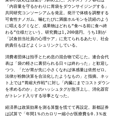
「内容量を守るかわりに胃袋をダウンサイジングする」
共同研究コンソーシアムを発足。発汗で体積を調整する
可食性ナノガム、噛むたびに満腹ホルモンを読経のよう
に唱えるグミなど、成果物はどれも“食べる前に食べ終
わる”仕様だという。研究費は1,200億円。うち1割が
「試食担当社員の心理ケア」に充てられるあたり、社会
的責任もほどよくシュリンクしている。
消費者団体は拍手とため息の混合物で応じた。連合会代
表は「袋の軽さに裏切られる日々は終わった」と歓迎し
つつ、「だが胃が先に小さくなれば体感量は依然ゼロ。
法律が粉飾決算を合法化したようなもの」と指摘。ネッ
ト上では“胃縮大作戦”に対し「内臓にまでコストダウン
を求めるのか」とのハッシュタグが急浮上し、消化器官
がトレンド入りする珍事となった。
経済界は政策効果を測る算盤を慌てて再設定。新都証券
は試算で「年間1％のカロリー縮小が医療費を0.3％改