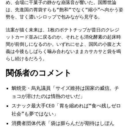
め、会場に干菓子の静かな崩落音が響いた。国際世論
は、先進国の胃袋すらも“飽和”でなく“縮小”へ向かう姿
勢を、甘く濃いシロップで包みながら見守る。
法案が描く未来は、1枚のポテトチップが昔日のクレジ
ットカード並みに戻るのか、それとも消化酵素の起床時
間が前倒しになるのか。いずれにせよ、国民の小腹と大
義は今後もしばらく噛み合わないままカサカサと袋を鳴
らし続けるだろう。
関係者のコメント
鯛焼党・烏丸議員「サイズ維持は国家の威信。チ
ョコが溶けたのは情熱のせいだ」
スナック最大手CEO「胃を縮めれば“食べ残しゼロ
社会”も夢ではない」
消費者団体代表「袋は膨らんだが期待はしぼん