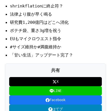
shrinkflationに終止符？
法律より腹が早く鳴る
研究費1,200億円はどこへ消化
ポテチ袋、重さ3g増を祝う
EUもマイクロウエスト指令
#サイズ維持か#満腹維持か
「甘い生活」アップデート完了？
共有
X
LINE
Facebook
はてブ