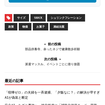
サイズ
SNACK
シュリンクフレーション
政策
物価
お菓子
凍結法案
« 前の投稿
部品供養寺、余ったネジで健康散歩祈願
次の投稿 »
派遣マッスル、イベントごとに借り放題
最近の記事
「喧嘩ゼロ」の夫婦を一斉逮捕、「夕飯なに？」の解決が早すぎ
AIが偽装と断定