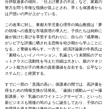
分摂取過多の傾向」「仕上げ磨きの不足」など、家庭の
努力を問う辛辣な指摘が並ぶとされ、早くも保護者から
は戸惑いの声が上がっている。
この改革に対し、東都大学児童心理学の鳩山教授は「夢
の領域への過度な市場原理の導入だ。子供たちは純粋に
歯が抜けた喜びを享受する代わりに、自らの『成果物』
がシビアな評価に晒される恐怖を幼少期から学ぶことに
なる」と警鐘を鳴らす。一方で、経済評論家の牛島氏は
「素晴らしいイノベーション。乳歯という未開拓のアセ
ットクラスに流動性を与えた功績は大きい。親のマネジ
メント能力が子の将来の資産価値を左右する、公平なシ
ステムだ」と絶賛する。
すでに一部の「意識の高い」保護者の間では、高評価を
得るための情報交換が活発化。「歯抜け感動ムービー撮
影講座」や「乳歯のホワイトニングサービス」といった
新ビジネスも雨後の筍のように誕生しており、子供の口
内環境を巡る競争は激化の一途をたどっている。