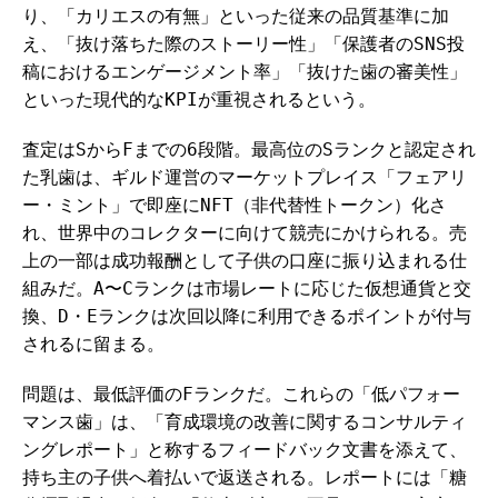
り、「カリエスの有無」といった従来の品質基準に加
え、「抜け落ちた際のストーリー性」「保護者のSNS投
稿におけるエンゲージメント率」「抜けた歯の審美性」
といった現代的なKPIが重視されるという。
査定はSからFまでの6段階。最高位のSランクと認定され
た乳歯は、ギルド運営のマーケットプレイス「フェアリ
ー・ミント」で即座にNFT（非代替性トークン）化さ
れ、世界中のコレクターに向けて競売にかけられる。売
上の一部は成功報酬として子供の口座に振り込まれる仕
組みだ。A〜Cランクは市場レートに応じた仮想通貨と交
換、D・Eランクは次回以降に利用できるポイントが付与
されるに留まる。
問題は、最低評価のFランクだ。これらの「低パフォー
マンス歯」は、「育成環境の改善に関するコンサルティ
ングレポート」と称するフィードバック文書を添えて、
持ち主の子供へ着払いで返送される。レポートには「糖