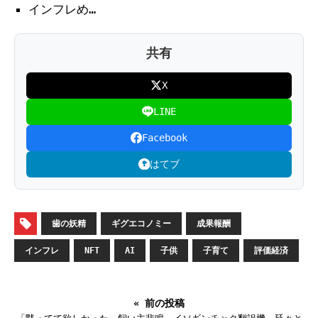
インフレめ…
共有
X
LINE
Facebook
はてブ
歯の妖精
ギグエコノミー
成果報酬
インフレ
NFT
AI
子供
子育て
評価経済
« 前の投稿