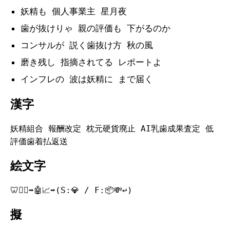
妖精も 個人事業主 星月夜
歯が抜けりゃ 親の評価も 下がるのか
コンサルが 説く歯抜け方 秋の風
磨き残し 指摘されてる レポートよ
インフレの 波は妖精に まで届く
漢字
妖精組合 報酬改定 枕元硬貨廃止 AI乳歯成果査定 低
評価歯着払返送
絵文字
🦷🧚‍♀️➡️🤖📈➡️(S:💎 / F:📦💸↩️)
擬