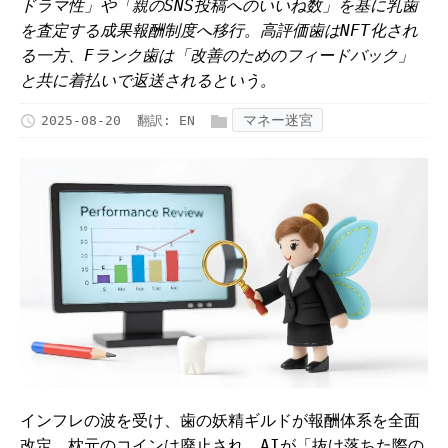
ドラマ性」や「親のSNS投稿へのいいね数」を基に乳歯
を査定する成果報酬制度へ移行。高評価歯はNFT化され
る一方、Fランク歯は「改善のためのフィードバック」
と共に着払いで返送されるという。
マネー迷宮
2025-08-20
翻訳:
EN
インフレの波を受け、歯の妖精ギルドが報酬体系を全面
改定。枕元のコインは廃止され、AIが「抜け落ちた際の