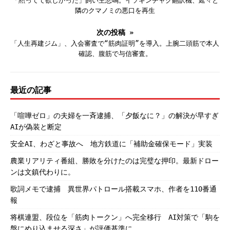
「黙ってて欲しかった」飼い主悲鳴。イソギンチャク翻訳機、延々と
隣のクマノミの悪口を再生
次の投稿 »
「人生再建ジム」、入会審査で“筋肉証明”を導入。上腕二頭筋で本人
確認、腹筋で与信審査。
最近の記事
「喧嘩ゼロ」の夫婦を一斉逮捕、「夕飯なに？」の解決が早すぎ
AIが偽装と断定
安全AI、わざと事故へ 地方鉄道に「補助金確保モード」実装
農業リアリティ番組、勝敗を分けたのは完璧な押印。最新ドロー
ンは文鎮代わりに。
歌詞メモで逮捕 異世界パトロール搭載スマホ、作者を110番通
報
将棋連盟、段位を「筋肉トークン」へ完全移行 AI対策で「駒を
盤にめり込ませる深さ」が評価基準に