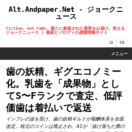
Alt.Andpaper.Net - ジョークニ
ュース
Fiction, not Fake. 新たに創造された真実をお届け。笑える
ジョークニュース | 風刺とパロディの虚構情報サイト
JA
EN
メニュー
歯の妖精、ギグエコノミー
化。乳歯を「成果物」とし
てS〜Fランクで査定、低評
価歯は着払いで返送
インフレの波を受け、歯の妖精ギルドが報酬体系を全面
改定。枕元のコインは廃止され、AIが「抜け落ちた際の