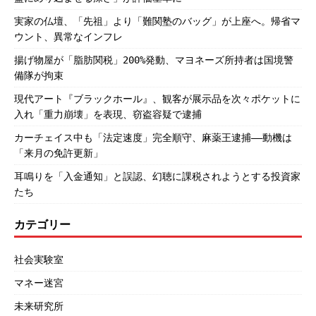
実家の仏壇、「先祖」より「難関塾のバッグ」が上座へ。帰省マ
ウント、異常なインフレ
揚げ物屋が「脂肪関税」200%発動、マヨネーズ所持者は国境警
備隊が拘束
現代アート『ブラックホール』、観客が展示品を次々ポケットに
入れ「重力崩壊」を表現、窃盗容疑で逮捕
カーチェイス中も「法定速度」完全順守、麻薬王逮捕――動機は
「来月の免許更新」
耳鳴りを「入金通知」と誤認、幻聴に課税されようとする投資家
たち
カテゴリー
社会実験室
マネー迷宮
未来研究所