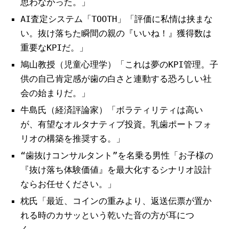
思わなかった。」
AI査定システム「TOOTH」「評価に私情は挟まな
い。抜け落ちた瞬間の親の『いいね！』獲得数は
重要なKPIだ。」
鳩山教授（児童心理学）「これは夢のKPI管理。子
供の自己肯定感が歯の白さと連動する恐ろしい社
会の始まりだ。」
牛島氏（経済評論家）「ボラティリティは高い
が、有望なオルタナティブ投資。乳歯ポートフォ
リオの構築を推奨する。」
“歯抜けコンサルタント”を名乗る男性「お子様の
『抜け落ち体験価値』を最大化するシナリオ設計
ならお任せください。」
枕氏「最近、コインの重みより、返送伝票が置か
れる時のカサッという乾いた音の方が耳につ