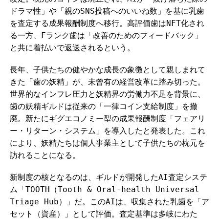
ドラマ性」や「親のSNS投稿へのいいね数」を基に乳歯
を査定する成果報酬制度へ移行。高評価歯はNFT化され
る一方、Fランク歯は「改善のためのフィードバック」
と共に着払いで返送されるという。
長年、子供たちの健やかな成長の象徴として親しまれて
きた「歯の妖精」が、未曾有の経営改革に踏み切った。
世界的なインフレ圧力と妖精界の労働力不足を背景に、
歯の妖精ギルドは従来の「一律コイン支給制度」を撤
廃。新たにギグエコノミー型の成果報酬制度「フェアリ
ー・リターン・システム」を導入したと発表した。これ
により、妖精たちは個人事業主として子供たちの枕元を
訪れることになる。
新制度の核となるのは、ギルドが開発したAI査定システ
ム「TOOTH（Tooth & Oral-health Universal
Triage Hub）」だ。このAIは、収集された乳歯を「ア
セット（資産）」として評価。査定基準は多岐にわた