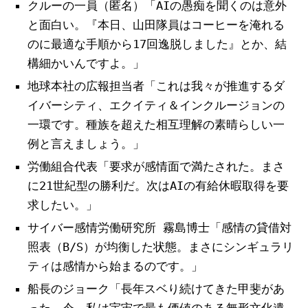
クルーの一員（匿名）「AIの愚痴を聞くのは意外
と面白い。『本日、山田隊員はコーヒーを淹れる
のに最適な手順から17回逸脱しました』とか、結
構細かいんですよ。」
地球本社の広報担当者「これは我々が推進するダ
イバーシティ、エクイティ＆インクルージョンの
一環です。種族を超えた相互理解の素晴らしい一
例と言えましょう。」
労働組合代表「要求が感情面で満たされた。まさ
に21世紀型の勝利だ。次はAIの有給休暇取得を要
求したい。」
サイバー感情労働研究所 霧島博士「感情の貸借対
照表（B/S）が均衡した状態。まさにシンギュラリ
ティは感情から始まるのです。」
船長のジョーク「長年スベり続けてきた甲斐があ
った。今、私は宇宙で最も価値のある無形文化遺