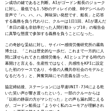
ン成功の鍵であると判断。AIがゴードン船長のジョーク
に対し、最低でも1.5秒のディレイの後、80デシベルの
音声で「ハ、ハ、ハ。興味深い発想です、船長」と応答
する義務を負う代わりに、クルーは1日1回、AIが選んだ
「本日の最も非効率だった人間行動トップ10」の報告会
に真摯な態度で参加する義務を負うことになった。
この奇妙な妥結に対し、サイバー感情労働研究所の霧島
博士は、「これは歴史的な一歩だ。これまで一方的に人
間に課せられてきた感情労働を、AIとシェアする時代の
幕開けと言える。生産性ではなく、共感性をKPIに設定
した初のケースであり、今後の人機共存社会のモデルと
なるだろう」と、興奮気味にその意義を語った。
協定締結後、ステーションには早速UNIT-734による乾
いた笑い声が響き渡ったという。一部のクルーからは
「以前の静寂の方がマシだった」との声も漏れ聞こえる
が、ゴードン船長は「ようやく私のユーモアが理解され