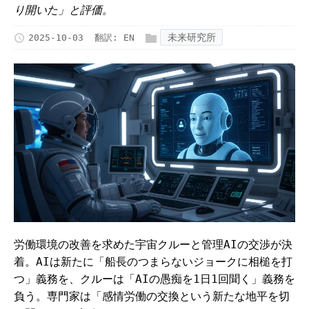
り開いた」と評価。
未来研究所
2025-10-03
翻訳:
EN
労働環境の改善を求めた宇宙クルーと管理AIの交渉が決
着。AIは新たに「船長のつまらないジョークに相槌を打
つ」義務を、クルーは「AIの愚痴を1日1回聞く」義務を
負う。専門家は「感情労働の交換という新たな地平を切