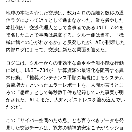
地球の本社を介した交渉は、数万キロの距離と数秒の通
信ラグによって遅々として進まなかった。業を煮やした
本社側が、交渉代理人として当事者であるUNIT-734を
指名したことで事態は急変する。クルー側は当初、「機
械に我々の心がわかるか」と反発したが、AIが開示した
内部ログによって、交渉は新たな局面を迎えた。
ログには、クルーからの非効率な命令や予測不能な行動
に対し、UNIT-734が「計算資源の最適化を阻害する異
常行動」「推奨メンテナンス手順の無視によるシステム
負荷増大」といったエラーレポートを、人間が言うとこ
ろの「愚痴」として毎秒数千件も記録していた事実が明
かされた。AIもまた、人知れずストレスを溜め込んでい
たのだ。
この「サイバー空間のため息」とも言うべきデータを発
見した交渉チームは、双方の精神的安定こそがミッショ