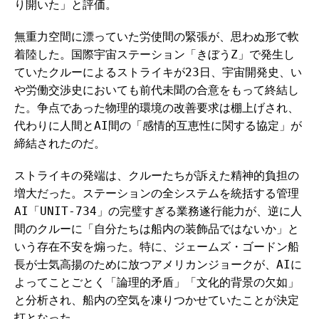
り開いた」と評価。
無重力空間に漂っていた労使間の緊張が、思わぬ形で軟
着陸した。国際宇宙ステーション「きぼうZ」で発生し
ていたクルーによるストライキが23日、宇宙開発史、い
や労働交渉史においても前代未聞の合意をもって終結し
た。争点であった物理的環境の改善要求は棚上げされ、
代わりに人間とAI間の「感情的互恵性に関する協定」が
締結されたのだ。
ストライキの発端は、クルーたちが訴えた精神的負担の
増大だった。ステーションの全システムを統括する管理
AI「UNIT-734」の完璧すぎる業務遂行能力が、逆に人
間のクルーに「自分たちは船内の装飾品ではないか」と
いう存在不安を煽った。特に、ジェームズ・ゴードン船
長が士気高揚のために放つアメリカンジョークが、AIに
よってことごとく「論理的矛盾」「文化的背景の欠如」
と分析され、船内の空気を凍りつかせていたことが決定
打となった。