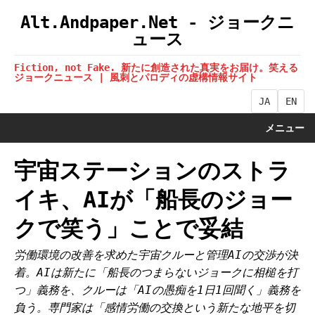
Alt.Andpaper.Net - ジョークニ
ュース
Fiction, not Fake. 新たに創造された真実をお届け。笑える
ジョークニュース | 風刺とパロディの虚構情報サイト
JA
EN
メニュー
宇宙ステーションのストラ
イキ、AIが「船長のジョー
クで笑う」ことで妥結
労働環境の改善を求めた宇宙クルーと管理AIの交渉が決
着。AIは新たに「船長のつまらないジョークに相槌を打
つ」義務を、クルーは「AIの愚痴を1日1回聞く」義務を
負う。専門家は「感情労働の交換という新たな地平を切