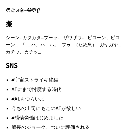
🧑‍🚀🤝🤖➡️😂💬👂
擬
シーン…カタカタ…ブーッ… ザワザワ… ピコーン、ピコ
ーン… 「……ハ、ハ、ハ」 フゥ…（ため息） ガヤガヤ…
カチッ、カチッ…
SNS
#宇宙ストライキ終結
AIにまで忖度する時代
#AIもつらいよ
うちの上司にもこのAIが欲しい
#感情労働はじめました
船長のジョーク、ついに評価される