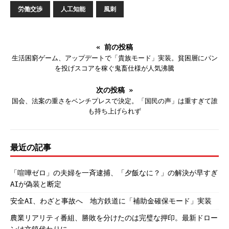
労働交渉
人工知能
風刺
« 前の投稿
生活困窮ゲーム、アップデートで「貴族モード」実装。貧困層にパン
を投げスコアを稼ぐ鬼畜仕様が人気沸騰
次の投稿 »
国会、法案の重さをベンチプレスで決定。「国民の声」は重すぎて誰
も持ち上げられず
最近の記事
「喧嘩ゼロ」の夫婦を一斉逮捕、「夕飯なに？」の解決が早すぎ
AIが偽装と断定
安全AI、わざと事故へ 地方鉄道に「補助金確保モード」実装
農業リアリティ番組、勝敗を分けたのは完璧な押印。最新ドロー
ンは文鎮代わりに。