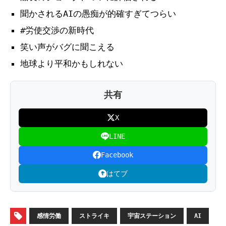
聞かされるAIの愚痴が的確すぎてつらい
#労使交渉の新時代
笑い声がバグに聞こえる
地球より平和かもしれない
共有
X
LINE
Facebook
はてブ
感情労働
ストライキ
宇宙ステーション
AI