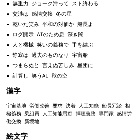
無重力 ジョーク滑って スト終わる
交渉は 感情交換 冬の星
乾いた笑み 平和の対価か 船長よ
ログ開示 AIのため息 深き闇
人と機械 笑いの義務で 手を結ぶ
静寂は 過去のものなり 宇宙船
つまらぬと 言えぬ苦しみ 星団に
計算し 笑うAI 秋の空
漢字
宇宙基地 労働改善 要求 決着 人工知能 船長冗談 相
槌義務 乗組員 人工知能愚痴 拝聴義務 専門家 感情労
働交換 新境地
絵文字