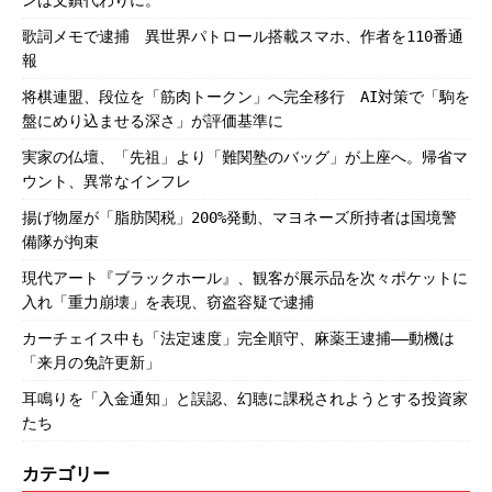
歌詞メモで逮捕 異世界パトロール搭載スマホ、作者を110番通
報
将棋連盟、段位を「筋肉トークン」へ完全移行 AI対策で「駒を
盤にめり込ませる深さ」が評価基準に
実家の仏壇、「先祖」より「難関塾のバッグ」が上座へ。帰省マ
ウント、異常なインフレ
揚げ物屋が「脂肪関税」200%発動、マヨネーズ所持者は国境警
備隊が拘束
現代アート『ブラックホール』、観客が展示品を次々ポケットに
入れ「重力崩壊」を表現、窃盗容疑で逮捕
カーチェイス中も「法定速度」完全順守、麻薬王逮捕――動機は
「来月の免許更新」
耳鳴りを「入金通知」と誤認、幻聴に課税されようとする投資家
たち
カテゴリー