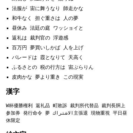
法服が 宙に舞うなり 師走かな
和牛なく 担ぐ重さは 人の夢
昼休み 法廷の庭 ワッショイと
返礼は 裁判官の 浮遊感
百万円 夢買いしかば 人を上げ
パレードは 霞となりて 天高く
ふるさとの 税の行方は 宙ぶらりん
皮肉かな 夢より重き この現実
漢字
W杯優勝権利 返礼品 町敗訴 裁判所代替品 裁判長胴上
参加券 発行命令 夢 الاشتراك主張退 現物重視 平日昼
休限定