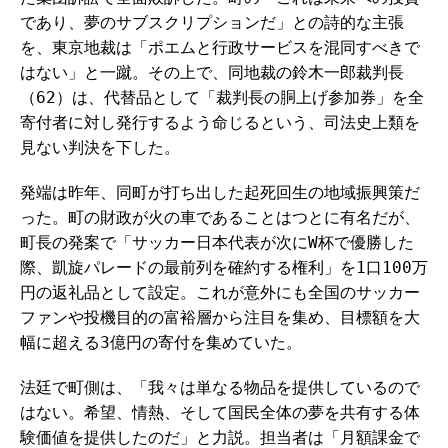
であり、夢のサブスクリプションだ」との詩的な主張
を、東京地裁は「ポエムと行政サービスを混同すべきで
はない」と一蹴。その上で、同地裁の鈴木一郎裁判長
（62）は、代替品として「裁判長の胴上げ参加券」を全
寄付者に対し発行するよう命じるという、司法史上類を
見ない判決を下した。
発端は昨年、同町が打ち出した起死回生の地域振興策だ
った。町の財政が火の車であることはつとに有名だが、
町長の発案で「サッカー日本代表が次にW杯で優勝した
際、凱旋パレードの最前列を確約する権利」を1口100万
円の返礼品として設定。これが意外にも全国のサッカー
ファンや投機目的の富裕層から注目を集め、目標額を大
幅に超える3億円の寄付を集めていた。
法廷で町側は、「我々は単なる物品を提供しているので
はない。希望、情熱、そして国民全体の夢を共有する体
験価値を提供したのだ」と力説。担当者は「月額課金で