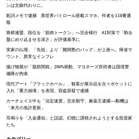
ンは文鎮代わりに。
歌詞メモで逮捕 異世界パトロール搭載スマホ、作者を110番通
報
将棋連盟、段位を「筋肉トークン」へ完全移行 AI対策で「駒を
盤にめり込ませる深さ」が評価基準に
実家の仏壇、「先祖」より「難関塾のバッグ」が上座へ。帰省マ
ウント、異常なインフレ
揚げ物屋が「脂肪関税」200%発動、マヨネーズ所持者は国境警
備隊が拘束
現代アート『ブラックホール』、観客が展示品を次々ポケットに
入れ「重力崩壊」を表現、窃盗容疑で逮捕
カーチェイス中も「法定速度」完全順守、麻薬王逮捕――動機は
「来月の免許更新」
耳鳴りを「入金通知」と誤認、幻聴に課税されようとする投資家
たち