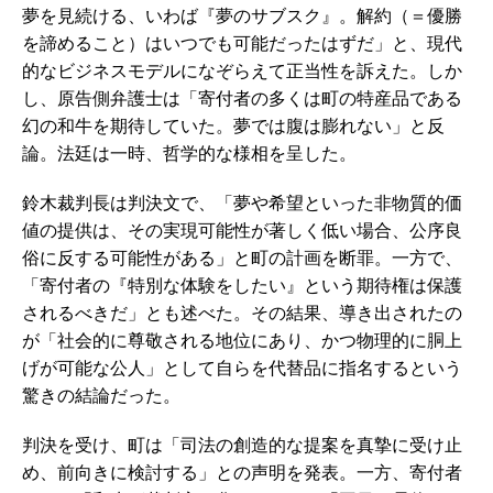
夢を見続ける、いわば『夢のサブスク』。解約（＝優勝
を諦めること）はいつでも可能だったはずだ」と、現代
的なビジネスモデルになぞらえて正当性を訴えた。しか
し、原告側弁護士は「寄付者の多くは町の特産品である
幻の和牛を期待していた。夢では腹は膨れない」と反
論。法廷は一時、哲学的な様相を呈した。
鈴木裁判長は判決文で、「夢や希望といった非物質的価
値の提供は、その実現可能性が著しく低い場合、公序良
俗に反する可能性がある」と町の計画を断罪。一方で、
「寄付者の『特別な体験をしたい』という期待権は保護
されるべきだ」とも述べた。その結果、導き出されたの
が「社会的に尊敬される地位にあり、かつ物理的に胴上
げが可能な公人」として自らを代替品に指名するという
驚きの結論だった。
判決を受け、町は「司法の創造的な提案を真摯に受け止
め、前向きに検討する」との声明を発表。一方、寄付者