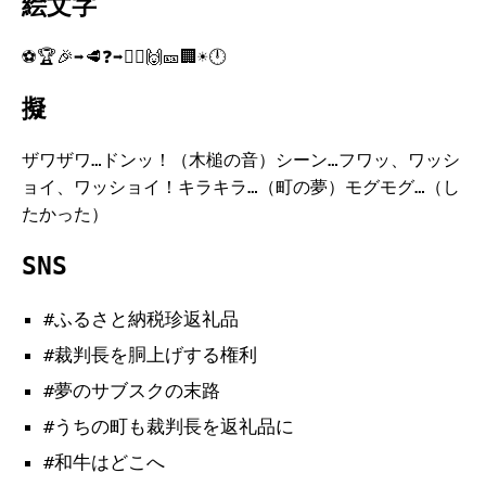
絵文字
⚽🏆🎉➡️🥩❓➡️👨‍⚖️🙌🎫🏢☀️🕛
擬
ザワザワ…ドンッ！（木槌の音）シーン…フワッ、ワッシ
ョイ、ワッショイ！キラキラ…（町の夢）モグモグ…（し
たかった）
SNS
#ふるさと納税珍返礼品
#裁判長を胴上げする権利
#夢のサブスクの末路
#うちの町も裁判長を返礼品に
#和牛はどこへ