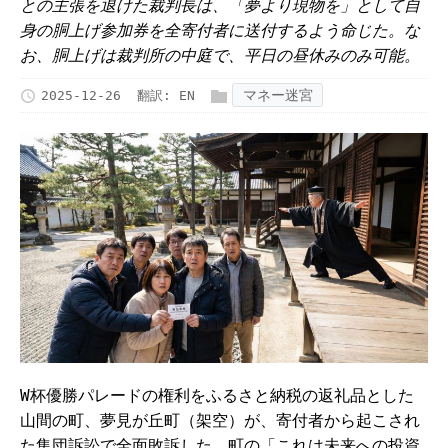
との主張を退けた裁判長は、「夢より現物を」として自
身の胴上げ参加券を全寄付者に送付するよう命じた。な
お、胴上げは裁判所の中庭で、平日の昼休みのみ可能。
マネー迷宮
2025-12-26
翻訳:
EN
W杯優勝パレードの権利をふるさと納税の返礼品とした
山間の町、夢見が丘町（架空）が、寄付者から起こされ
た集団訴訟で全面敗訴した。町の「これは未来への投資