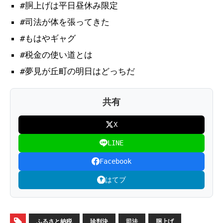
#胴上げは平日昼休み限定
#司法が体を張ってきた
#もはやギャグ
#税金の使い道とは
#夢見が丘町の明日はどっちだ
共有
X
LINE
Facebook
はてブ
ふるさと納税
珍判決
司法
胴上げ