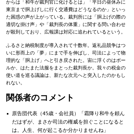
からは「和牛が裁判官に化けるとは」「平日の昼休みに
東京まで胴上げしに行く交通費はどうなるのか」といっ
た困惑の声が上がっている。裁判所には「胴上げの際の
適切な掛け声」や「裁判長の体重」に関する問い合わせ
が殺到しており、広報課は対応に追われているという。
ふるさと納税制度が導入されて十数年。返礼品競争はつ
いに形而上の「夢」にまで手を伸ばし、司法によって物
理的な「胴上げ」へと引き戻された。宙に浮くのはボー
ルか、はたまた法服をまとった裁判長か。我々の税金の
使い道を巡る議論は、新たな次元へと突入したのかもし
れない。
関係者のコメント
原告団代表（45歳・会社員）「霜降り和牛を頼ん
だはずが、まさか司法の権威を担ぐことになると
は。人生、何が起こるか分かりませんね」