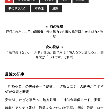
夢のサブスク
不条理
風刺
« 前の投稿
押収された300円の扇風機、最大風力で内閣を総辞職させる威力と判
明
次の投稿 »
「絶対濡れないシールド」発売、副作用は「隣人を水没させる」。開
発元は「仕様です」と回答
最近の記事
「喧嘩ゼロ」の夫婦を一斉逮捕、「夕飯なに？」の解決が早すぎ
AIが偽装と断定
安全AI、わざと事故へ 地方鉄道に「補助金確保モード」実装
農業リアリティ番組、勝敗を分けたのは完璧な押印。最新ドロー