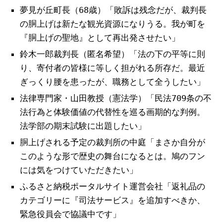
夢見が丘町長（68歳）「敗訴は残念だが、裁判長
の胴上げは新たな観光資源になりうる。我が町を
『胴上げの聖地』として再出発させたい」
鈴木一郎裁判長（匿名希望）「法の下の平等に則
り、寄付者の皆様に等しく担がれる所存だ。最近
ぎっくり腰を患ったが、職務として全うしたい」
法律専門家・山田教授（憲法学）「民法709条の不
法行為と体験価値の代替性を巡る画期的な判例。
法学部の期末試験に出題したい」
胴上げされる予定の裁判所の中庭「まさか自分が
このような形で歴史の舞台になるとは。鳩のフン
には気をつけていただきたい」
ふるさと納税ポータルサイト運営会社「返礼品の
カテゴリーに『司法サービス』を追加すべきか、
緊急役員会で協議中です」