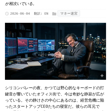
が相次いでいる。
マネー迷宮
2026-06-04
翻訳:
EN
シリコンバレーの夜、かつては野心的なキーボードの打
鍵音が響いていたオフィス街で、今は奇妙な静寂が広が
っている。その静けさの中心にあるのは、経営危機に陥
ったスタートアップCEOたちの寝室だ。彼らの耳元で