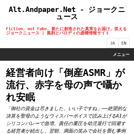
Alt.Andpaper.Net - ジョークニ
ュース
Fiction, not Fake. 新たに創造された真実をお届け。笑える
ジョークニュース | 風刺とパロディの虚構情報サイト
JA
EN
メニュー
経営者向け「倒産ASMR」が
流行、赤字を母の声で囁か
れ安眠
「御社の資金は尽きました、いい子ですね」──絶望的な
決算を聖母のようなウィスパーボイスで読み上げるAIが
シリコンバレーで急増。責任の重圧を幼児退行で回避す
る経営者が続出し、翌朝、満面の笑みで会社を畳む事例