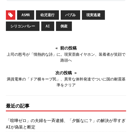
ASMR
幼児退行
バブみ
現実逃避
シリコンバレー
AI
倒産
« 前の投稿
上司の怒号が「情熱的な詩」に。現実歪曲イヤホン、装着者が笑顔で
路頭へ
次の投稿 »
満員電車の「ドア横キープ民」、異常な体幹発達でついに国の耐震基
準をクリア
最近の記事
「喧嘩ゼロ」の夫婦を一斉逮捕、「夕飯なに？」の解決が早すぎ
AIが偽装と断定