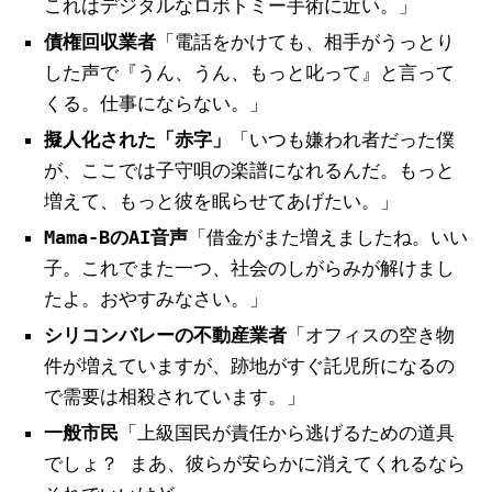
これはデジタルなロボトミー手術に近い。」
債権回収業者
「電話をかけても、相手がうっとり
した声で『うん、うん、もっと叱って』と言って
くる。仕事にならない。」
擬人化された「赤字」
「いつも嫌われ者だった僕
が、ここでは子守唄の楽譜になれるんだ。もっと
増えて、もっと彼を眠らせてあげたい。」
Mama-BのAI音声
「借金がまた増えましたね。いい
子。これでまた一つ、社会のしがらみが解けまし
たよ。おやすみなさい。」
シリコンバレーの不動産業者
「オフィスの空き物
件が増えていますが、跡地がすぐ託児所になるの
で需要は相殺されています。」
一般市民
「上級国民が責任から逃げるための道具
でしょ？ まあ、彼らが安らかに消えてくれるなら