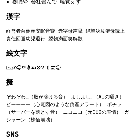
春眠や 会社畳んで 暁覚えず
漢字
経営者向倒産安眠音響 赤字母声囁 絶望決算聖母読上
責任回避幼児退行 翌朝満面笑解散
絵文字
📉👶🎧💸🤱💤🚫👔🍼🔚😊
擬
ぞわぞわ…（脳が溶ける音） よしよし…（AIの囁き）
ピーーーー（心電図のような倒産アラート） ポチッ
（サーバーを落とす音） ニコニコ（元CEOの表情） ガ
シャーン（株価崩壊）
SNS