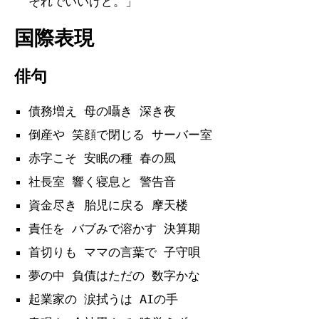
それでいいけど。」
国際表現
俳句
債務増え 母の囁き 深き夜
倒産や 笑顔で閉じる サーバー室
赤字こそ 安眠の種 春の風
社長室 響く寝息と 警告音
資金尽き 胎児に戻る 摩天楼
責任を バブみで溶かす 決算期
首切りも ママの言葉で 子守唄
夢の中 負債はただの 数字かな
起業家の 涙拭うは AIの手