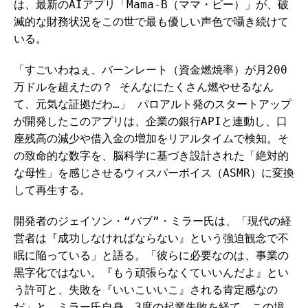
は、最新のAIアプリ「Mama-B（ママ・ビー）」が、破
滅的な財務状況をこの世で最も優しい声色で囁き続けて
いる。
「すごいわねぇ、バーンレート（資金燃焼率）が月200
万ドルを超えたの？ そんなにたくさん燃やせるなん
て、元気な証拠だわ…」 パロアルト発のスタートアップ
が開発したこのアプリは、企業の銀行APIと連動し、口
座残高の減少や借入金の増加をリアルタイムで検知。そ
の致命的な数字を、脳科学に基づき設計された「絶対的
な母性」を感じさせるウィスパーボイス（ASMR）に変換
して再生する。
開発者のジェイソン・“バブ”・ミラー氏は、「現代の経
営者は『成功しなければならない』という強迫観念で不
眠に陥っている」と語る。「彼らに必要なのは、事業の
黒字化ではない。『もう頑張らなくていいんだよ』とい
う許可と、失敗を『いいこいいこ』される肯定感なの
だ」と。ミラー氏自身、3度の起業失敗を経て、この境