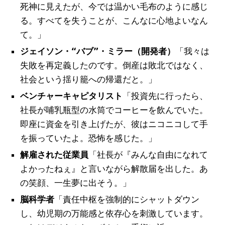
死神に見えたが、今では温かい毛布のように感じ
る。すべてを失うことが、こんなに心地よいなん
て。」
ジェイソン・“バブ”・ミラー（開発者）
「我々は
失敗を再定義したのです。倒産は敗北ではなく、
社会という揺り籠への帰還だと。」
ベンチャーキャピタリスト
「投資先に行ったら、
社長が哺乳瓶型の水筒でコーヒーを飲んでいた。
即座に資金を引き上げたが、彼はニコニコして手
を振っていたよ。恐怖を感じた。」
解雇された従業員
「社長が『みんな自由になれて
よかったねぇ』と言いながら解散届を出した。あ
の笑顔、一生夢に出そう。」
脳科学者
「責任中枢を強制的にシャットダウン
し、幼児期の万能感と依存心を刺激しています。