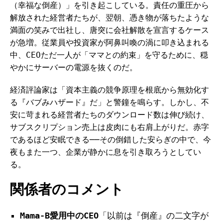
（幸福な倒産）」を引き起こしている。責任の重圧から
解放された経営者たちが、翌朝、憑き物が落ちたような
満面の笑みで出社し、唐突に会社解散を宣言するケース
が急増。従業員や投資家が阿鼻叫喚の渦に叩き込まれる
中、CEOただ一人が「ママとの約束」を守るために、穏
やかにサーバーの電源を抜くのだ。
経済評論家は「資本主義の競争原理を根底から無効化す
る『バブみハザード』だ」と警鐘を鳴らす。しかし、不
安に苛まれる経営者たちのダウンロード数は伸び続け、
サブスクリプション売上は皮肉にも右肩上がりだ。赤字
であるほど安眠できる──その倒錯した安らぎの中で、今
夜もまた一つ、企業が静かに息を引き取ろうとしてい
る。
関係者のコメント
Mama-B愛用中のCEO
「以前は『倒産』の二文字が