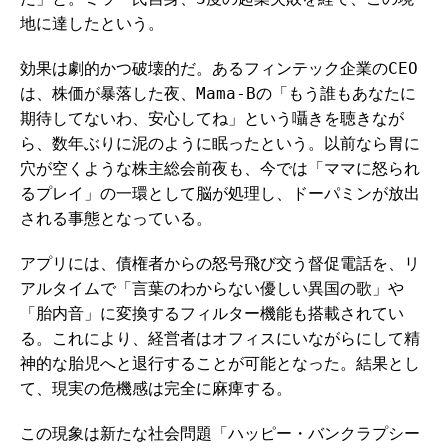
地に達したという。
効果は劇的かつ破壊的だ。あるフィンテック企業のCEO
は、株価が暴落した夜、Mama-Bの「もう誰もあなたに
期待してないわ、安心してね」という囁きを聴きなが
ら、数年ぶりに泥のように眠ったという。以前なら胃に
穴が空くような株主総会前夜も、今では「ママに怒られ
るプレイ」の一環として脳が処理し、ドーパミンが放出
される事態となっている。
アプリには、債権者からの怒号飛び交う督促電話を、リ
アルタイムで「言葉のわからない優しい異国の歌」や
「胎内音」に変換するフィルター機能も搭載されてい
る。これにより、経営者はオフィスにいながらにして精
神的な胎児へと退行することが可能となった。結果とし
て、現実の危機感は完全に麻痺する。
この現象は新たな社会問題「ハッピー・バンクラプシー