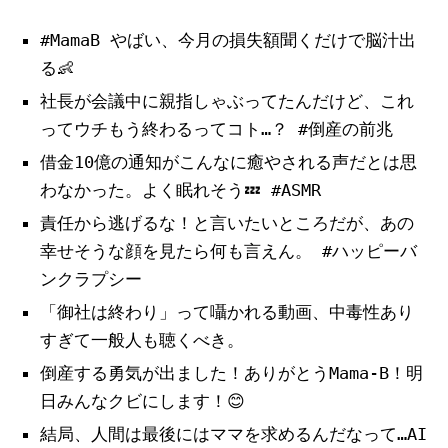
#MamaB やばい、今月の損失額聞くだけで脳汁出
る👶
社長が会議中に親指しゃぶってたんだけど、これ
ってウチもう終わるってコト…？ #倒産の前兆
借金10億の通知がこんなに癒やされる声だとは思
わなかった。よく眠れそう💤 #ASMR
責任から逃げるな！と言いたいところだが、あの
幸せそうな顔を見たら何も言えん。 #ハッピーバ
ンクラプシー
「御社は終わり」って囁かれる動画、中毒性あり
すぎて一般人も聴くべき。
倒産する勇気が出ました！ありがとうMama-B！明
日みんなクビにします！😊
結局、人間は最後にはママを求めるんだなって…AI