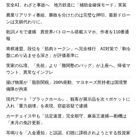
安全AI、わざと事故へ 地方鉄道に「補助金確保モード」実装
農業リアリティ番組、勝敗を分けたのは完璧な押印。最新ドロー
ンは文鎮代わりに。
歌詞メモで逮捕 異世界パトロール搭載スマホ、作者を110番通
報
将棋連盟、段位を「筋肉トークン」へ完全移行 AI対策で「駒を
盤にめり込ませる深さ」が評価基準に
実家の仏壇、「先祖」より「難関塾のバッグ」が上座へ。帰省マ
ウント、異常なインフレ
揚げ物屋が「脂肪関税」200%発動、マヨネーズ所持者は国境警
備隊が拘束
現代アート『ブラックホール』、観客が展示品を次々ポケットに
入れ「重力崩壊」を表現、窃盗容疑で逮捕
カーチェイス中も「法定速度」完全順守、麻薬王逮捕――動機は
「来月の免許更新」
耳鳴りを「入金通知」と誤認、幻聴に課税されようとする投資家