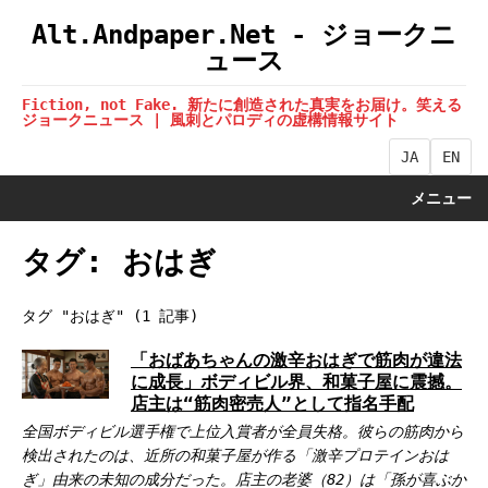
Alt.Andpaper.Net - ジョークニ
ュース
Fiction, not Fake. 新たに創造された真実をお届け。笑える
ジョークニュース | 風刺とパロディの虚構情報サイト
JA
EN
メニュー
タグ: おはぎ
タグ "おはぎ" (1 記事)
「おばあちゃんの激辛おはぎで筋肉が違法
に成長」ボディビル界、和菓子屋に震撼。
店主は“筋肉密売人”として指名手配
全国ボディビル選手権で上位入賞者が全員失格。彼らの筋肉から
検出されたのは、近所の和菓子屋が作る「激辛プロテインおは
ぎ」由来の未知の成分だった。店主の老婆（82）は「孫が喜ぶか