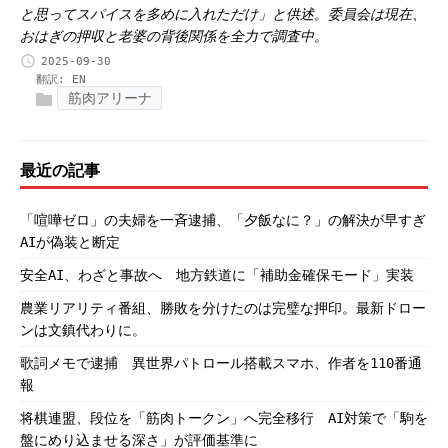
と思ってスパイスを多めに入れただけ」と供述。委員会は現在、
おはぎの押収と老婆の背後関係を全力で調査中。
2025-09-30
翻訳:
EN
筋肉アリーナ
最近の記事
「喧嘩ゼロ」の夫婦を一斉逮捕、「夕飯なに？」の解決が早すぎ
AIが偽装と断定
安全AI、わざと事故へ 地方鉄道に「補助金確保モード」実装
農業リアリティ番組、勝敗を分けたのは完璧な押印。最新ドロー
ンは文鎮代わりに。
歌詞メモで逮捕 異世界パトロール搭載スマホ、作者を110番通
報
将棋連盟、段位を「筋肉トークン」へ完全移行 AI対策で「駒を
盤にめり込ませる深さ」が評価基準に