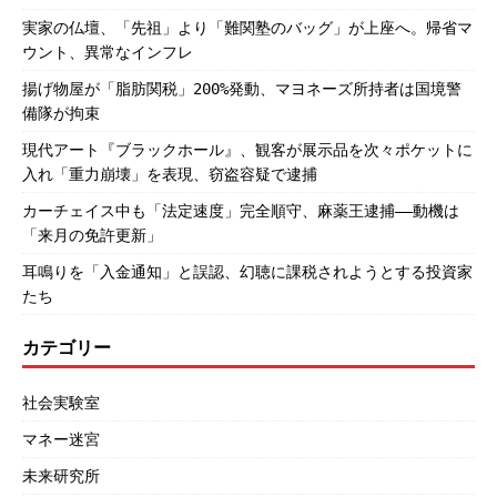
実家の仏壇、「先祖」より「難関塾のバッグ」が上座へ。帰省マ
ウント、異常なインフレ
揚げ物屋が「脂肪関税」200%発動、マヨネーズ所持者は国境警
備隊が拘束
現代アート『ブラックホール』、観客が展示品を次々ポケットに
入れ「重力崩壊」を表現、窃盗容疑で逮捕
カーチェイス中も「法定速度」完全順守、麻薬王逮捕――動機は
「来月の免許更新」
耳鳴りを「入金通知」と誤認、幻聴に課税されようとする投資家
たち
カテゴリー
社会実験室
マネー迷宮
未来研究所