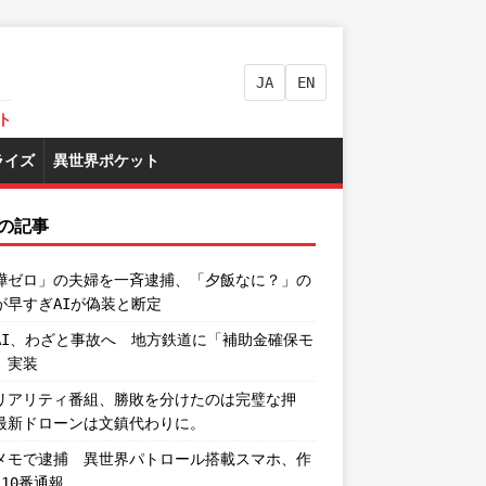
JA
EN
ト
ライズ
異世界ポケット
の記事
嘩ゼロ」の夫婦を一斉逮捕、「夕飯なに？」の
が早すぎAIが偽装と断定
AI、わざと事故へ 地方鉄道に「補助金確保モ
」実装
リアリティ番組、勝敗を分けたのは完璧な押
最新ドローンは文鎮代わりに。
メモで逮捕 異世界パトロール搭載スマホ、作
110番通報