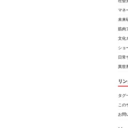
社会
マネ
未来
筋肉
文化
ショ
日常
異世
リン
タグ
この
お問