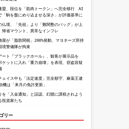
連盟、段位を「筋肉トークン」へ完全移行 AI
で「駒を盤にめり込ませる深さ」が評価基準に
の仏壇、「先祖」より「難関塾のバッグ」が上
。帰省マウント、異常なインフレ
物屋が「脂肪関税」200%発動、マヨネーズ所持
国境警備隊が拘束
アート『ブラックホール』、観客が展示品を
ポケットに入れ「重力崩壊」を表現、窃盗容疑
捕
チェイス中も「法定速度」完全順守、麻薬王逮
―動機は「来月の免許更新」
りを「入金通知」と誤認、幻聴に課税されよう
る投資家たち
ゴリー