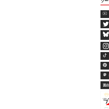
ソー
M
面