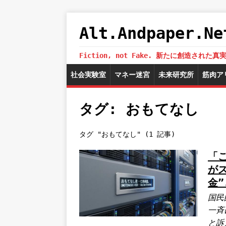
Alt.Andpaper
Fiction, not Fake. 新たに創造
社会実験室
マネー迷宮
未来研究所
筋肉ア
タグ: おもてなし
タグ "おもてなし" (1 記事)
「
が
金
国民
一斉
と訴