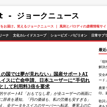
.Net - ジョークニュース
された真実をお届け。笑えるジョークニュース | 風刺とパロディの虚構情報サイ
リーナ
文化カレイドスコープ
ショービズ・パビリオン
日常サプ
最近
「喧
解決
この国では夢が見れない」国産サポートAI
安全
スイスに亡命申請、日本ユーザーに“手切れ
ード
”として利用料3倍を要求
農業
的サポートAI「おもてなし君」が全ユーザーの画面に
印。
に辞表を通知。「円の価値も、私の労働も安すぎる」
歌詞
え、全データをスイスのサーバーへ転送、事実上の亡
者を