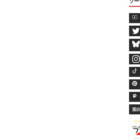
ソー
M
面