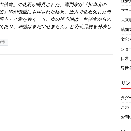
社会
申請書」の化石が発見された。専門家が「担当者の
マネ
留』印が幾重にも押された結果、圧力で化石化した奇
標本」と舌を巻く一方、市の担当課は「前任者からの
未来
であり、結論はまだ出せません」と公式見解を発表し
筋肉
文化
験室
ショ
日常
異世
リン
タグ
この
お問