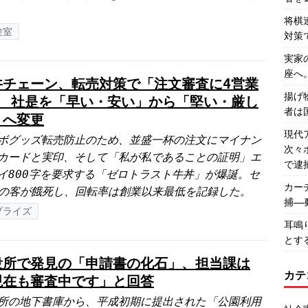
将棋
験室
対策
実家
座へ
丼チェーン、転売対策で「注文審査に4営業
揚げ
」 社是を「早い・安い」から「堅い・厳し
者は
」へ変更
現代
ボグッズ転売防止のため、並盛一杯の注文にマイナン
次々
カードと実印、そして「私が私であることの証明」エ
で逮
イ800字を要求する「ゼロトラスト牛丼」が爆誕。セ
カー
の客が餓死し、回転率は創業以来最低を記録した。
捕―
プライズ
耳鳴
とす
役所で発見の「申請書の化石」、担当課は
カテ
現在も審査中です」と回答
所の地下書庫から、平成初期に提出された「公園利用