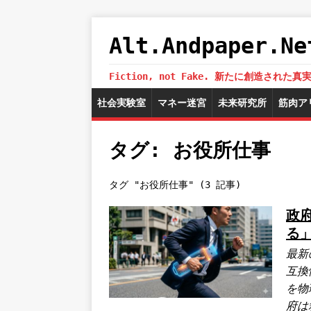
Alt.Andpaper
Fiction, not Fake. 新たに創造
社会実験室
マネー迷宮
未来研究所
筋肉ア
タグ: お役所仕事
タグ "お役所仕事" (3 記事)
政
る
最新
互換
を物
府は