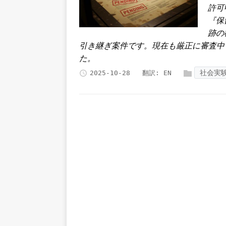
許可
『保
跡の
引き継ぎ案件です。現在も厳正に審査中
た。
社会実
2025-10-28
翻訳:
EN