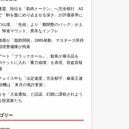
連盟、段位を「筋肉トークン」へ完全移行 AI
で「駒を盤にめり込ませる深さ」が評価基準に
の仏壇、「先祖」より「難関塾のバッグ」が上
。帰省マウント、異常なインフレ
物屋が「脂肪関税」200%発動、マヨネーズ所持
国境警備隊が拘束
アート『ブラックホール』、観客が展示品を
ポケットに入れ「重力崩壊」を表現、窃盗容疑
捕
チェイス中も「法定速度」完全順守、麻薬王逮
―動機は「来月の免許更新」
りを「入金通知」と誤認、幻聴に課税されよう
る投資家たち
ゴリー