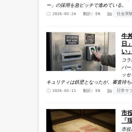
ー」の採用を急ピッチで進めている。
社会実
2026-05-24
翻訳:
EN
牛
日
い
コラ
バー
ッセ
キュリティは鉄壁となったが、審査待ち
日常サ
2026-02-11
翻訳:
EN
市
「
市役