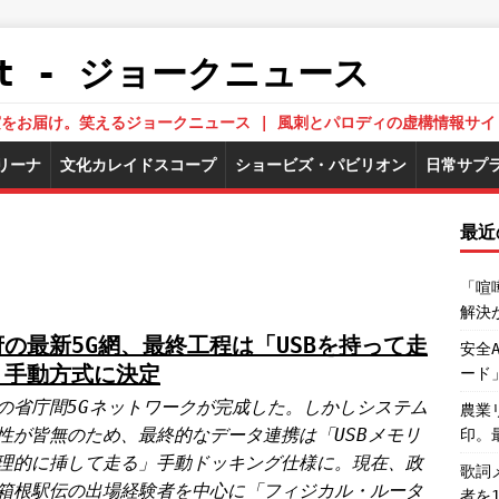
.Net - ジョークニュース
された真実をお届け。笑えるジョークニュース | 風刺とパロディの虚構情報サイ
リーナ
文化カレイドスコープ
ショービズ・パビリオン
日常サプ
最近
「喧
解決
府の最新5G網、最終工程は「USBを持って走
安全
」手動方式に決定
ード
の省庁間5Gネットワークが完成した。しかしシステム
農業
性が皆無のため、最終的なデータ連携は「USBメモリ
印。
理的に挿して走る」手動ドッキング仕様に。現在、政
歌詞
箱根駅伝の出場経験者を中心に「フィジカル・ルータ
者を