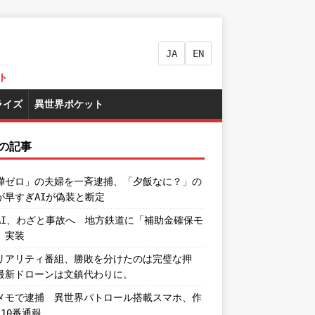
JA
EN
ト
ライズ
異世界ポケット
の記事
嘩ゼロ」の夫婦を一斉逮捕、「夕飯なに？」の
が早すぎAIが偽装と断定
AI、わざと事故へ 地方鉄道に「補助金確保モ
」実装
リアリティ番組、勝敗を分けたのは完璧な押
最新ドローンは文鎮代わりに。
メモで逮捕 異世界パトロール搭載スマホ、作
110番通報