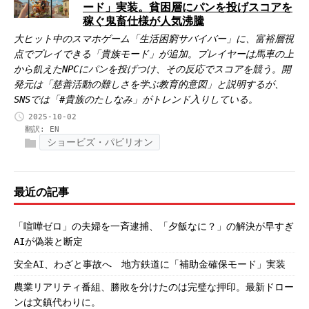
ード」実装。貧困層にパンを投げスコアを
稼ぐ鬼畜仕様が人気沸騰
大ヒット中のスマホゲーム「生活困窮サバイバー」に、富裕層視
点でプレイできる「貴族モード」が追加。プレイヤーは馬車の上
から飢えたNPCにパンを投げつけ、その反応でスコアを競う。開
発元は「慈善活動の難しさを学ぶ教育的意図」と説明するが、
SNSでは「#貴族のたしなみ」がトレンド入りしている。
2025-10-02
翻訳:
EN
ショービズ・パビリオン
最近の記事
「喧嘩ゼロ」の夫婦を一斉逮捕、「夕飯なに？」の解決が早すぎ
AIが偽装と断定
安全AI、わざと事故へ 地方鉄道に「補助金確保モード」実装
農業リアリティ番組、勝敗を分けたのは完璧な押印。最新ドロー
ンは文鎮代わりに。