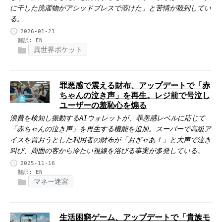
に干した洗濯物がアシッドブレスで溶けた」と苦情が殺到してい
る。
2026-01-21
翻訳:
EN
異世界ポケット
罪悪感で震える財布、アップデートで「赤
ちゃんの泣き声」を再生。レジ前で号泣し
ユーザーの羞恥心を煽る
浪費を検知し振動するAIウォレットが、罪悪感レベルに応じて
「赤ちゃんの泣き声」を再生する機能を追加。スーパーで高級ア
イスを買おうとした利用者の財布が「おぎゃあ！」と大声で泣き
叫び、周囲の客から冷たい視線を浴びる事案が多発している。
2025-11-16
翻訳:
EN
マネー迷宮
生活困窮ゲーム、アップデートで「貴族モ