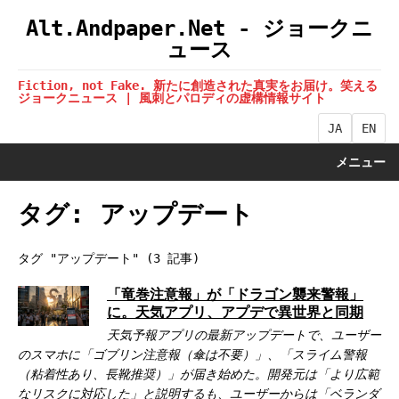
Alt.Andpaper.Net - ジョークニ
ュース
Fiction, not Fake. 新たに創造された真実をお届け。笑える
ジョークニュース | 風刺とパロディの虚構情報サイト
JA
EN
メニュー
タグ: アップデート
タグ "アップデート" (3 記事)
「竜巻注意報」が「ドラゴン襲来警報」
に。天気アプリ、アプデで異世界と同期
天気予報アプリの最新アップデートで、ユーザー
のスマホに「ゴブリン注意報（傘は不要）」、「スライム警報
（粘着性あり、長靴推奨）」が届き始めた。開発元は「より広範
なリスクに対応した」と説明するも、ユーザーからは「ベランダ