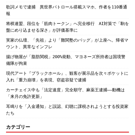
歌詞メモで逮捕 異世界パトロール搭載スマホ、作者を110番通
報
将棋連盟、段位を「筋肉トークン」へ完全移行 AI対策で「駒を
盤にめり込ませる深さ」が評価基準に
実家の仏壇、「先祖」より「難関塾のバッグ」が上座へ。帰省マ
ウント、異常なインフレ
揚げ物屋が「脂肪関税」200%発動、マヨネーズ所持者は国境警
備隊が拘束
現代アート『ブラックホール』、観客が展示品を次々ポケットに
入れ「重力崩壊」を表現、窃盗容疑で逮捕
カーチェイス中も「法定速度」完全順守、麻薬王逮捕――動機は
「来月の免許更新」
耳鳴りを「入金通知」と誤認、幻聴に課税されようとする投資家
たち
カテゴリー