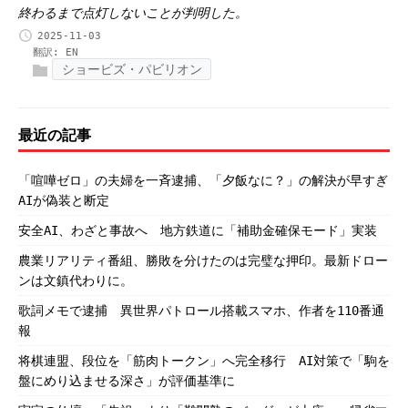
終わるまで点灯しないことが判明した。
2025-11-03
翻訳:
EN
ショービズ・パビリオン
最近の記事
「喧嘩ゼロ」の夫婦を一斉逮捕、「夕飯なに？」の解決が早すぎ
AIが偽装と断定
安全AI、わざと事故へ 地方鉄道に「補助金確保モード」実装
農業リアリティ番組、勝敗を分けたのは完璧な押印。最新ドロー
ンは文鎮代わりに。
歌詞メモで逮捕 異世界パトロール搭載スマホ、作者を110番通
報
将棋連盟、段位を「筋肉トークン」へ完全移行 AI対策で「駒を
盤にめり込ませる深さ」が評価基準に