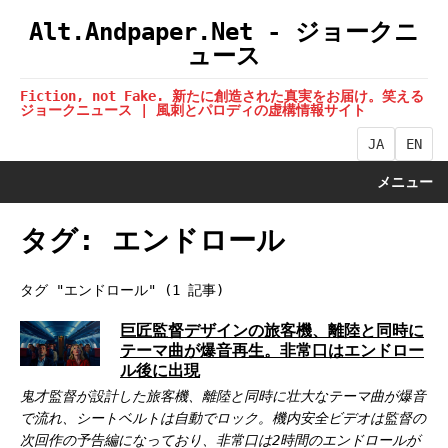
Alt.Andpaper.Net - ジョークニ
ュース
Fiction, not Fake. 新たに創造された真実をお届け。笑える
ジョークニュース | 風刺とパロディの虚構情報サイト
JA
EN
メニュー
タグ: エンドロール
タグ "エンドロール" (1 記事)
巨匠監督デザインの旅客機、離陸と同時に
テーマ曲が爆音再生。非常口はエンドロー
ル後に出現
鬼才監督が設計した旅客機、離陸と同時に壮大なテーマ曲が爆音
で流れ、シートベルトは自動でロック。機内安全ビデオは監督の
次回作の予告編になっており、非常口は2時間のエンドロールが