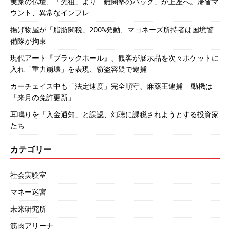
実家の仏壇、「先祖」より「難関塾のバッグ」が上座へ。帰省マ
ウント、異常なインフレ
揚げ物屋が「脂肪関税」200%発動、マヨネーズ所持者は国境警
備隊が拘束
現代アート『ブラックホール』、観客が展示品を次々ポケットに
入れ「重力崩壊」を表現、窃盗容疑で逮捕
カーチェイス中も「法定速度」完全順守、麻薬王逮捕――動機は
「来月の免許更新」
耳鳴りを「入金通知」と誤認、幻聴に課税されようとする投資家
たち
カテゴリー
社会実験室
マネー迷宮
未来研究所
筋肉アリーナ