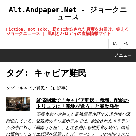
Alt.Andpaper.Net - ジョークニ
ュース
Fiction, not Fake. 新たに創造された真実をお届け。笑える
ジョークニュース | 風刺とパロディの虚構情報サイト
JA
EN
メニュー
タグ: キャビア難民
タグ "キャビア難民" (1 記事)
経済制裁で「キャビア難民」急増、配給の
トリュフに「産地が違う」と暴動発生
高級食材が途絶えた富裕層居住区で人道危機が深
刻化している。避難所の５つ星ホテルでは、配給されたＡ５ラン
ク和牛に対し「霜降りが粗い」と泣き崩れる被災者が続出。国連
は緊急でソムリエ部隊を派遣したが、ヴィンテージの指定ミスに