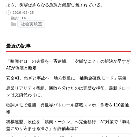
より、現場はさらなる混乱と絶望に包まれている。
2026-02-25
翻訳:
EN
社会実験室
最近の記事
「喧嘩ゼロ」の夫婦を一斉逮捕、「夕飯なに？」の解決が早すぎ
AIが偽装と断定
安全AI、わざと事故へ 地方鉄道に「補助金確保モード」実装
農業リアリティ番組、勝敗を分けたのは完璧な押印。最新ドロー
ンは文鎮代わりに。
歌詞メモで逮捕 異世界パトロール搭載スマホ、作者を110番通
報
将棋連盟、段位を「筋肉トークン」へ完全移行 AI対策で「駒を
盤にめり込ませる深さ」が評価基準に