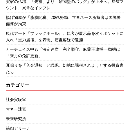
実家の仏壇、「先祖」より「難関塾のバッグ」が上座へ。帰省マ
ウント、異常なインフレ
揚げ物屋が「脂肪関税」200%発動、マヨネーズ所持者は国境警
備隊が拘束
現代アート『ブラックホール』、観客が展示品を次々ポケットに
入れ「重力崩壊」を表現、窃盗容疑で逮捕
カーチェイス中も「法定速度」完全順守、麻薬王逮捕――動機は
「来月の免許更新」
耳鳴りを「入金通知」と誤認、幻聴に課税されようとする投資家
たち
カテゴリー
社会実験室
マネー迷宮
未来研究所
筋肉アリーナ