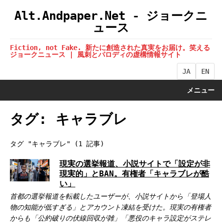
Alt.Andpaper.Net - ジョークニ
ュース
Fiction, not Fake. 新たに創造された真実をお届け。笑える
ジョークニュース | 風刺とパロディの虚構情報サイト
JA
EN
メニュー
タグ: キャラブレ
タグ "キャラブレ" (1 記事)
現実の選挙報道、小説サイトで「設定が非
現実的」とBAN。有権者「キャラブレが酷
い」
首都の選挙報道を転載したユーザーが、小説サイトから「登場人
物の知能が低すぎる」とアカウント凍結を受けた。現実の有権者
からも「公約破りの伏線回収が雑」「悪役のキャラ設定がステレ