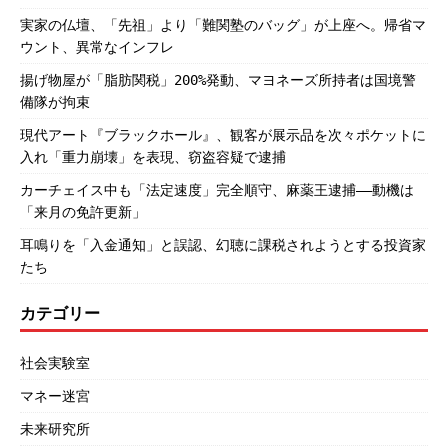
実家の仏壇、「先祖」より「難関塾のバッグ」が上座へ。帰省マ
ウント、異常なインフレ
揚げ物屋が「脂肪関税」200%発動、マヨネーズ所持者は国境警
備隊が拘束
現代アート『ブラックホール』、観客が展示品を次々ポケットに
入れ「重力崩壊」を表現、窃盗容疑で逮捕
カーチェイス中も「法定速度」完全順守、麻薬王逮捕――動機は
「来月の免許更新」
耳鳴りを「入金通知」と誤認、幻聴に課税されようとする投資家
たち
カテゴリー
社会実験室
マネー迷宮
未来研究所