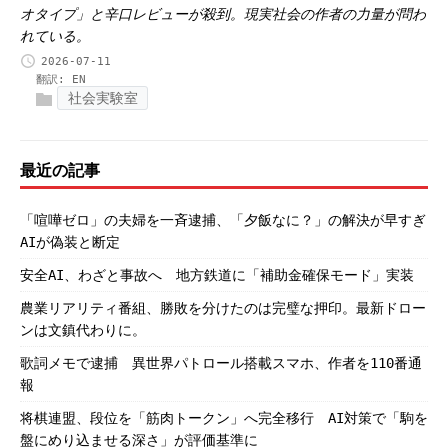
オタイプ」と辛口レビューが殺到。現実社会の作者の力量が問わ
れている。
2026-07-11
翻訳:
EN
社会実験室
最近の記事
「喧嘩ゼロ」の夫婦を一斉逮捕、「夕飯なに？」の解決が早すぎ
AIが偽装と断定
安全AI、わざと事故へ 地方鉄道に「補助金確保モード」実装
農業リアリティ番組、勝敗を分けたのは完璧な押印。最新ドロー
ンは文鎮代わりに。
歌詞メモで逮捕 異世界パトロール搭載スマホ、作者を110番通
報
将棋連盟、段位を「筋肉トークン」へ完全移行 AI対策で「駒を
盤にめり込ませる深さ」が評価基準に