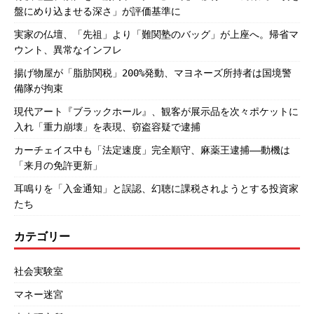
盤にめり込ませる深さ」が評価基準に
実家の仏壇、「先祖」より「難関塾のバッグ」が上座へ。帰省マ
ウント、異常なインフレ
揚げ物屋が「脂肪関税」200%発動、マヨネーズ所持者は国境警
備隊が拘束
現代アート『ブラックホール』、観客が展示品を次々ポケットに
入れ「重力崩壊」を表現、窃盗容疑で逮捕
カーチェイス中も「法定速度」完全順守、麻薬王逮捕――動機は
「来月の免許更新」
耳鳴りを「入金通知」と誤認、幻聴に課税されようとする投資家
たち
カテゴリー
社会実験室
マネー迷宮