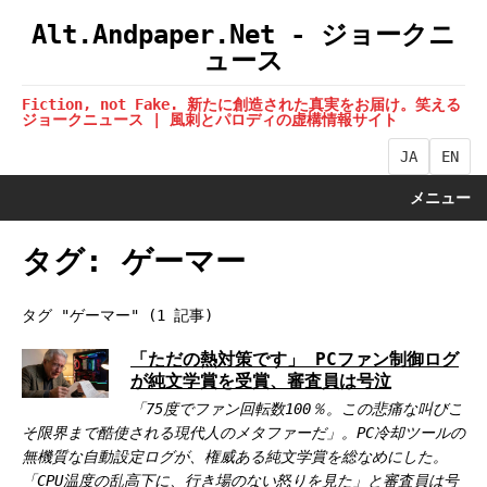
Alt.Andpaper.Net - ジョークニ
ュース
Fiction, not Fake. 新たに創造された真実をお届け。笑える
ジョークニュース | 風刺とパロディの虚構情報サイト
JA
EN
メニュー
タグ: ゲーマー
タグ "ゲーマー" (1 記事)
「ただの熱対策です」 PCファン制御ログ
が純文学賞を受賞、審査員は号泣
「75度でファン回転数100％。この悲痛な叫びこ
そ限界まで酷使される現代人のメタファーだ」。PC冷却ツールの
無機質な自動設定ログが、権威ある純文学賞を総なめにした。
「CPU温度の乱高下に、行き場のない怒りを見た」と審査員は号