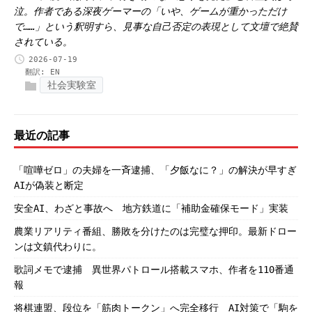
泣。作者である深夜ゲーマーの「いや、ゲームが重かっただけ
で……」という釈明すら、見事な自己否定の表現として文壇で絶賛
されている。
2026-07-19
翻訳:
EN
社会実験室
最近の記事
「喧嘩ゼロ」の夫婦を一斉逮捕、「夕飯なに？」の解決が早すぎ
AIが偽装と断定
安全AI、わざと事故へ 地方鉄道に「補助金確保モード」実装
農業リアリティ番組、勝敗を分けたのは完璧な押印。最新ドロー
ンは文鎮代わりに。
歌詞メモで逮捕 異世界パトロール搭載スマホ、作者を110番通
報
将棋連盟、段位を「筋肉トークン」へ完全移行 AI対策で「駒を