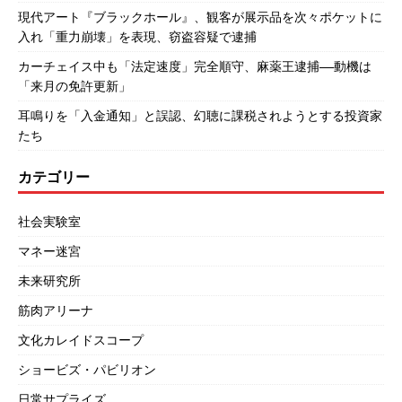
現代アート『ブラックホール』、観客が展示品を次々ポケットに
入れ「重力崩壊」を表現、窃盗容疑で逮捕
カーチェイス中も「法定速度」完全順守、麻薬王逮捕――動機は
「来月の免許更新」
耳鳴りを「入金通知」と誤認、幻聴に課税されようとする投資家
たち
カテゴリー
社会実験室
マネー迷宮
未来研究所
筋肉アリーナ
文化カレイドスコープ
ショービズ・パビリオン
日常サプライズ