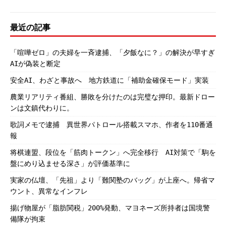
最近の記事
「喧嘩ゼロ」の夫婦を一斉逮捕、「夕飯なに？」の解決が早すぎ
AIが偽装と断定
安全AI、わざと事故へ 地方鉄道に「補助金確保モード」実装
農業リアリティ番組、勝敗を分けたのは完璧な押印。最新ドロー
ンは文鎮代わりに。
歌詞メモで逮捕 異世界パトロール搭載スマホ、作者を110番通
報
将棋連盟、段位を「筋肉トークン」へ完全移行 AI対策で「駒を
盤にめり込ませる深さ」が評価基準に
実家の仏壇、「先祖」より「難関塾のバッグ」が上座へ。帰省マ
ウント、異常なインフレ
揚げ物屋が「脂肪関税」200%発動、マヨネーズ所持者は国境警
備隊が拘束