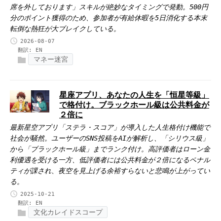
席を外しております」スキルが絶妙なタイミングで発動。500円
分のポイント獲得のため、参加者が有給休暇を5日消化する本末
転倒な熱狂が大ブレイクしている。
2026-08-07
翻訳:
EN
マネー迷宮
星座アプリ、あなたの人生を「恒星等級」
で格付け。ブラックホール級は公共料金が
２倍に
最新星空アプリ「ステラ・スコア」が導入した人生格付け機能で
社会が騒然。ユーザーのSNS投稿をAIが解析し、「シリウス級」
から「ブラックホール級」までランク付け。高評価者はローン金
利優遇を受ける一方、低評価者には公共料金が２倍になるペナル
ティが課され、夜空を見上げる余裕すらないと悲鳴が上がってい
る。
2025-10-21
翻訳:
EN
文化カレイドスコープ