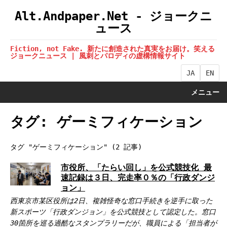
Alt.Andpaper.Net - ジョークニ
ュース
Fiction, not Fake. 新たに創造された真実をお届け。笑える
ジョークニュース | 風刺とパロディの虚構情報サイト
JA
EN
メニュー
タグ: ゲーミフィケーション
タグ "ゲーミフィケーション" (2 記事)
市役所、「たらい回し」を公式競技化 最
速記録は３日、完走率０％の「行政ダンジ
ョン」
西東京市某区役所は2日、複雑怪奇な窓口手続きを逆手に取った
新スポーツ「行政ダンジョン」を公式競技として認定した。窓口
30箇所を巡る過酷なスタンプラリーだが、職員による「担当者が