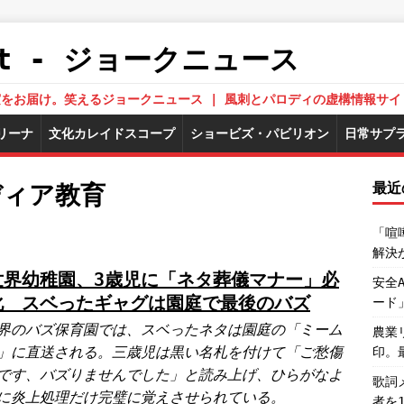
.Net - ジョークニュース
された真実をお届け。笑えるジョークニュース | 風刺とパロディの虚構情報サイ
リーナ
文化カレイドスコープ
ショービズ・パビリオン
日常サプ
最近
ディア教育
「喧
解決
世界幼稚園、3歳児に「ネタ葬儀マナー」必
安全
化 スベったギャグは園庭で最後のバズ
ード
界のバズ保育園では、スベったネタは園庭の「ミーム
農業
」に直送される。三歳児は黒い名札を付けて「ご愁傷
印。
です、バズりませんでした」と読み上げ、ひらがなよ
歌詞
に炎上処理だけ完璧に覚えさせられている。
者を