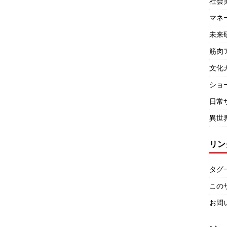
社会
マネ
未来
筋肉
文化
ショ
日常
異世
リン
タグ
この
お問