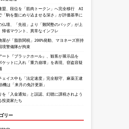
連盟、段位を「筋肉トークン」へ完全移行 AI
で「駒を盤にめり込ませる深さ」が評価基準に
の仏壇、「先祖」より「難関塾のバッグ」が上
。帰省マウント、異常なインフレ
物屋が「脂肪関税」200%発動、マヨネーズ所持
国境警備隊が拘束
アート『ブラックホール』、観客が展示品を
ポケットに入れ「重力崩壊」を表現、窃盗容疑
捕
チェイス中も「法定速度」完全順守、麻薬王逮
―動機は「来月の免許更新」
りを「入金通知」と誤認、幻聴に課税されよう
る投資家たち
ゴリー