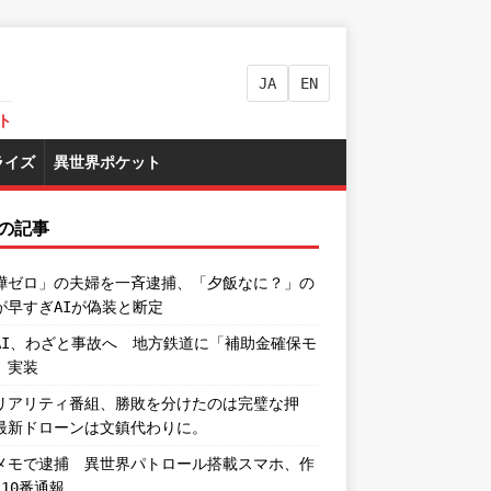
JA
EN
ト
ライズ
異世界ポケット
の記事
嘩ゼロ」の夫婦を一斉逮捕、「夕飯なに？」の
が早すぎAIが偽装と断定
AI、わざと事故へ 地方鉄道に「補助金確保モ
」実装
リアリティ番組、勝敗を分けたのは完璧な押
最新ドローンは文鎮代わりに。
メモで逮捕 異世界パトロール搭載スマホ、作
110番通報