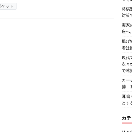
ポケット
将棋
対策
実家
座へ
揚げ
者は
現代
次々
で逮
カー
捕―
耳鳴
とす
カテ