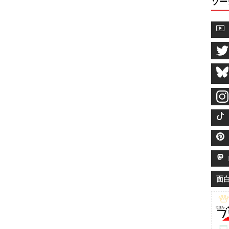
ソー
M
面