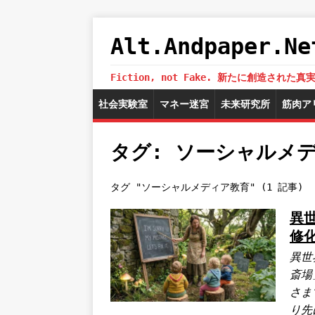
Alt.Andpaper
Fiction, not Fake. 新たに創造
社会実験室
マネー迷宮
未来研究所
筋肉ア
タグ: ソーシャルメ
タグ "ソーシャルメディア教育" (1 記事)
異
修
異世
斎場
さま
り先