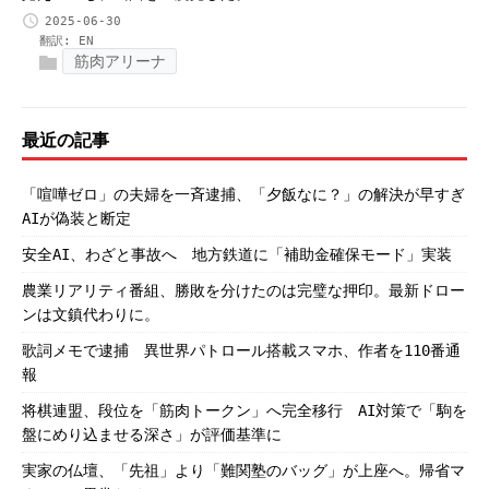
2025-06-30
翻訳:
EN
筋肉アリーナ
最近の記事
「喧嘩ゼロ」の夫婦を一斉逮捕、「夕飯なに？」の解決が早すぎ
AIが偽装と断定
安全AI、わざと事故へ 地方鉄道に「補助金確保モード」実装
農業リアリティ番組、勝敗を分けたのは完璧な押印。最新ドロー
ンは文鎮代わりに。
歌詞メモで逮捕 異世界パトロール搭載スマホ、作者を110番通
報
将棋連盟、段位を「筋肉トークン」へ完全移行 AI対策で「駒を
盤にめり込ませる深さ」が評価基準に
実家の仏壇、「先祖」より「難関塾のバッグ」が上座へ。帰省マ