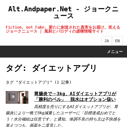
Alt.Andpaper.Net - ジョークニ
ュース
Fiction, not Fake. 新たに創造された真実をお届け。笑える
ジョークニュース | 風刺とパロディの虚構情報サイト
JA
EN
メニュー
タグ: ダイエットアプリ
タグ "ダイエットアプリ" (1 記事)
胃腸炎で－3kg、AIダイエットアプリが
「勝利のベル」 脱水はオプション扱い
高精度を売りにするAIダイエットアプリが、胃
腸炎により一晩で3kg減量したユーザーに「目標達成おめでと
う！水分補給は任意です」と通知。体調不良の持ち主は不快感を
覚えつつも、画面を二度見した。