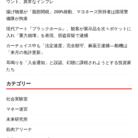
ウント、異常なインフレ
揚げ物屋が「脂肪関税」200%発動、マヨネーズ所持者は国境警
備隊が拘束
現代アート『ブラックホール』、観客が展示品を次々ポケットに
入れ「重力崩壊」を表現、窃盗容疑で逮捕
カーチェイス中も「法定速度」完全順守、麻薬王逮捕――動機は
「来月の免許更新」
耳鳴りを「入金通知」と誤認、幻聴に課税されようとする投資家
たち
カテゴリー
社会実験室
マネー迷宮
未来研究所
筋肉アリーナ