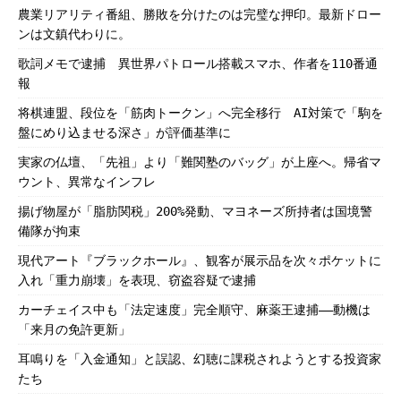
農業リアリティ番組、勝敗を分けたのは完璧な押印。最新ドロー
ンは文鎮代わりに。
歌詞メモで逮捕 異世界パトロール搭載スマホ、作者を110番通
報
将棋連盟、段位を「筋肉トークン」へ完全移行 AI対策で「駒を
盤にめり込ませる深さ」が評価基準に
実家の仏壇、「先祖」より「難関塾のバッグ」が上座へ。帰省マ
ウント、異常なインフレ
揚げ物屋が「脂肪関税」200%発動、マヨネーズ所持者は国境警
備隊が拘束
現代アート『ブラックホール』、観客が展示品を次々ポケットに
入れ「重力崩壊」を表現、窃盗容疑で逮捕
カーチェイス中も「法定速度」完全順守、麻薬王逮捕――動機は
「来月の免許更新」
耳鳴りを「入金通知」と誤認、幻聴に課税されようとする投資家
たち