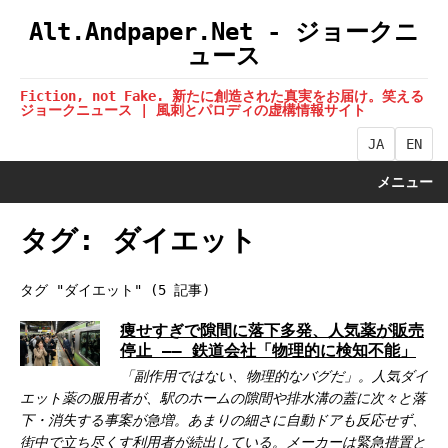
Alt.Andpaper.Net - ジョークニ
ュース
Fiction, not Fake. 新たに創造された真実をお届け。笑える
ジョークニュース | 風刺とパロディの虚構情報サイト
JA
EN
メニュー
タグ: ダイエット
タグ "ダイエット" (5 記事)
痩せすぎで隙間に落下多発、人気薬が販売
停止 —— 鉄道会社「物理的に検知不能」
「副作用ではない、物理的なバグだ」。人気ダイ
エット薬の服用者が、駅のホームの隙間や排水溝の蓋に次々と落
下・消失する事案が急増。あまりの細さに自動ドアも反応せず、
街中で立ち尽くす利用者が続出している。メーカーは緊急措置と