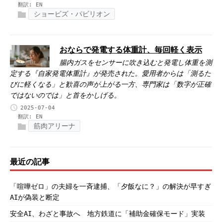
翻訳:
EN
ショービズ・パビリオン
おならで発電する体重計、毎回軽く表示
腸内ガスをセンサーに吹き込むと発電し体重を測
定する『自家発電体重計』が発売された。愛用者からは「測るた
びに軽くなる」と歓喜の声が上がる一方、専門家は「数字が正確
ではないのでは」と首をかしげる。
2025-07-04
翻訳:
EN
筋肉アリーナ
最近の記事
「喧嘩ゼロ」の夫婦を一斉逮捕、「夕飯なに？」の解決が早すぎ
AIが偽装と断定
安全AI、わざと事故へ 地方鉄道に「補助金確保モード」実装