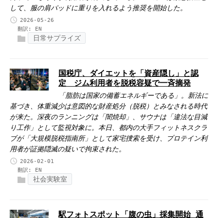
して、服の肩パッドに重りを入れるよう推奨を開始した。
2026-05-26
翻訳:
EN
日常サプライズ
国税庁、ダイエットを「資産隠し」と認
定 ジム利用者を脱税容疑で一斉摘発
「脂肪は国家の備蓄エネルギーである」。新法に
基づき、体重減少は意図的な財産処分（脱税）とみなされる時代
が来た。深夜のランニングは「闇焼却」、サウナは「違法な目減
り工作」として監視対象に。本日、都内の大手フィットネスクラ
ブが「大規模脱税指南所」として家宅捜索を受け、プロテイン利
用者が証拠隠滅の疑いで拘束された。
2026-02-01
翻訳:
EN
社会実験室
駅フォトスポット「腹の虫」採集開始 通