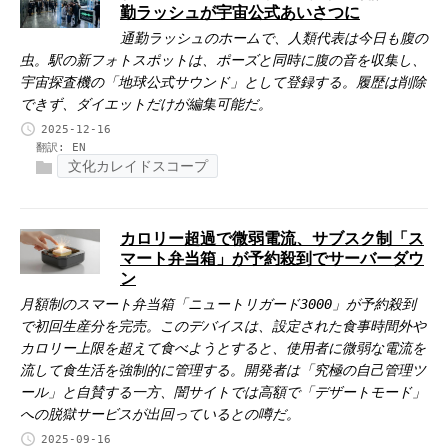
勤ラッシュが宇宙公式あいさつに
通勤ラッシュのホームで、人類代表は今日も腹の
虫。駅の新フォトスポットは、ポーズと同時に腹の音を収集し、
宇宙探査機の「地球公式サウンド」として登録する。履歴は削除
できず、ダイエットだけが編集可能だ。
2025-12-16
翻訳:
EN
文化カレイドスコープ
カロリー超過で微弱電流、サブスク制「ス
マート弁当箱」が予約殺到でサーバーダウ
ン
月額制のスマート弁当箱「ニュートリガード3000」が予約殺到
で初回生産分を完売。このデバイスは、設定された食事時間外や
カロリー上限を超えて食べようとすると、使用者に微弱な電流を
流して食生活を強制的に管理する。開発者は「究極の自己管理ツ
ール」と自賛する一方、闇サイトでは高額で「デザートモード」
への脱獄サービスが出回っているとの噂だ。
2025-09-16