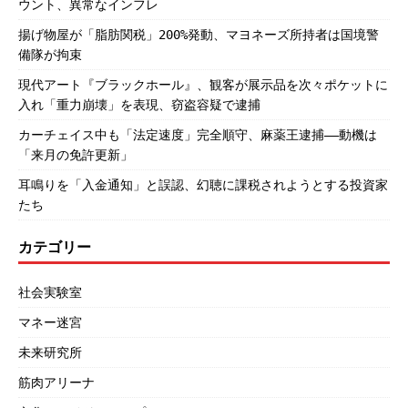
ウント、異常なインフレ
揚げ物屋が「脂肪関税」200%発動、マヨネーズ所持者は国境警
備隊が拘束
現代アート『ブラックホール』、観客が展示品を次々ポケットに
入れ「重力崩壊」を表現、窃盗容疑で逮捕
カーチェイス中も「法定速度」完全順守、麻薬王逮捕――動機は
「来月の免許更新」
耳鳴りを「入金通知」と誤認、幻聴に課税されようとする投資家
たち
カテゴリー
社会実験室
マネー迷宮
未来研究所
筋肉アリーナ