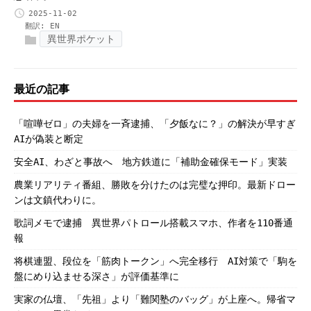
2025-11-02
翻訳:
EN
異世界ポケット
最近の記事
「喧嘩ゼロ」の夫婦を一斉逮捕、「夕飯なに？」の解決が早すぎ
AIが偽装と断定
安全AI、わざと事故へ 地方鉄道に「補助金確保モード」実装
農業リアリティ番組、勝敗を分けたのは完璧な押印。最新ドロー
ンは文鎮代わりに。
歌詞メモで逮捕 異世界パトロール搭載スマホ、作者を110番通
報
将棋連盟、段位を「筋肉トークン」へ完全移行 AI対策で「駒を
盤にめり込ませる深さ」が評価基準に
実家の仏壇、「先祖」より「難関塾のバッグ」が上座へ。帰省マ