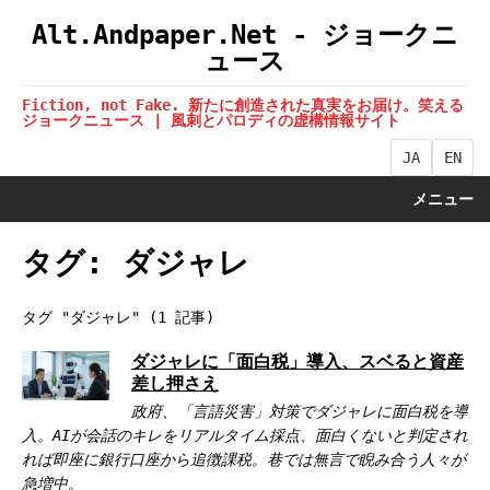
Alt.Andpaper.Net - ジョークニ
ュース
Fiction, not Fake. 新たに創造された真実をお届け。笑える
ジョークニュース | 風刺とパロディの虚構情報サイト
JA
EN
メニュー
タグ: ダジャレ
タグ "ダジャレ" (1 記事)
ダジャレに「面白税」導入、スベると資産
差し押さえ
政府、「言語災害」対策でダジャレに面白税を導
入。AIが会話のキレをリアルタイム採点、面白くないと判定され
れば即座に銀行口座から追徴課税。巷では無言で睨み合う人々が
急増中。