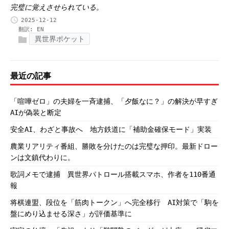
完璧に覚えさせられている。
2025-12-12
翻訳:
EN
異世界ポケット
最近の記事
「喧嘩ゼロ」の夫婦を一斉逮捕、「夕飯なに？」の解決が早すぎ
AIが偽装と断定
安全AI、わざと事故へ 地方鉄道に「補助金確保モード」実装
農業リアリティ番組、勝敗を分けたのは完璧な押印。最新ドロー
ンは文鎮代わりに。
歌詞メモで逮捕 異世界パトロール搭載スマホ、作者を110番通
報
将棋連盟、段位を「筋肉トークン」へ完全移行 AI対策で「駒を
盤にめり込ませる深さ」が評価基準に