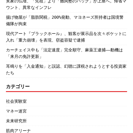
実家の仏壇、「先祖」より「難関塾のバッグ」が上座へ。帰省マ
ウント、異常なインフレ
揚げ物屋が「脂肪関税」200%発動、マヨネーズ所持者は国境警
備隊が拘束
現代アート『ブラックホール』、観客が展示品を次々ポケットに
入れ「重力崩壊」を表現、窃盗容疑で逮捕
カーチェイス中も「法定速度」完全順守、麻薬王逮捕――動機は
「来月の免許更新」
耳鳴りを「入金通知」と誤認、幻聴に課税されようとする投資家
たち
カテゴリー
社会実験室
マネー迷宮
未来研究所
筋肉アリーナ