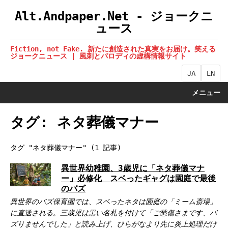
Alt.Andpaper.Net - ジョークニ
ュース
Fiction, not Fake. 新たに創造された真実をお届け。笑える
ジョークニュース | 風刺とパロディの虚構情報サイト
JA
EN
メニュー
タグ: ネタ葬儀マナー
タグ "ネタ葬儀マナー" (1 記事)
異世界幼稚園、3歳児に「ネタ葬儀マナ
ー」必修化 スベったギャグは園庭で最後
のバズ
異世界のバズ保育園では、スベったネタは園庭の「ミーム斎場」
に直送される。三歳児は黒い名札を付けて「ご愁傷さまです、バ
ズりませんでした」と読み上げ、ひらがなより先に炎上処理だけ