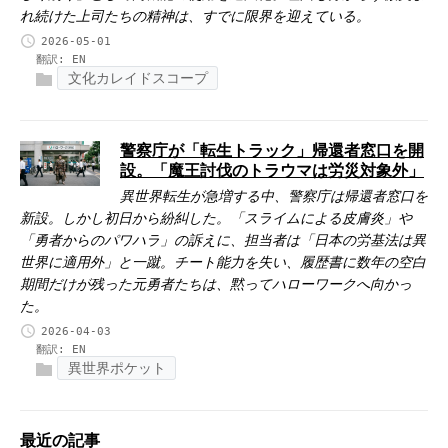
れ続けた上司たちの精神は、すでに限界を迎えている。
2026-05-01
翻訳:
EN
文化カレイドスコープ
警察庁が「転生トラック」帰還者窓口を開
設。「魔王討伐のトラウマは労災対象外」
異世界転生が急増する中、警察庁は帰還者窓口を
新設。しかし初日から紛糾した。「スライムによる皮膚炎」や
「勇者からのパワハラ」の訴えに、担当者は「日本の労基法は異
世界に適用外」と一蹴。チート能力を失い、履歴書に数年の空白
期間だけが残った元勇者たちは、黙ってハローワークへ向かっ
た。
2026-04-03
翻訳:
EN
異世界ポケット
最近の記事