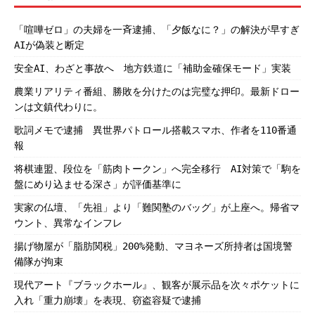
「喧嘩ゼロ」の夫婦を一斉逮捕、「夕飯なに？」の解決が早すぎ
AIが偽装と断定
安全AI、わざと事故へ 地方鉄道に「補助金確保モード」実装
農業リアリティ番組、勝敗を分けたのは完璧な押印。最新ドロー
ンは文鎮代わりに。
歌詞メモで逮捕 異世界パトロール搭載スマホ、作者を110番通
報
将棋連盟、段位を「筋肉トークン」へ完全移行 AI対策で「駒を
盤にめり込ませる深さ」が評価基準に
実家の仏壇、「先祖」より「難関塾のバッグ」が上座へ。帰省マ
ウント、異常なインフレ
揚げ物屋が「脂肪関税」200%発動、マヨネーズ所持者は国境警
備隊が拘束
現代アート『ブラックホール』、観客が展示品を次々ポケットに
入れ「重力崩壊」を表現、窃盗容疑で逮捕