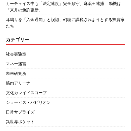
カーチェイス中も「法定速度」完全順守、麻薬王逮捕――動機は
「来月の免許更新」
耳鳴りを「入金通知」と誤認、幻聴に課税されようとする投資家
たち
カテゴリー
社会実験室
マネー迷宮
未来研究所
筋肉アリーナ
文化カレイドスコープ
ショービズ・パビリオン
日常サプライズ
異世界ポケット