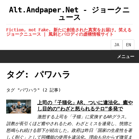
Alt.Andpaper.Net - ジョークニ
ュース
Fiction, not Fake. 新たに創造された真実をお届け。笑える
ジョークニュース | 風刺とパロディの虚構情報サイト
JA
EN
メニュー
タグ: パワハラ
タグ "パワハラ" (2 記事)
上司の「子猫化」AR、ついに違法化。癒や
し目的の“わざと怒られるテロ”多発で
激怒する上司を「子猫」に変換するARグラス。
説教が長引くほど癒やされるため、わざとミスを連発し、恍惚と
怒鳴られ続ける部下が続出した。政府は昨日「国家の生産性を著
しく削ぐ」として同機能の使用を違法化。理由も分からず微笑ま