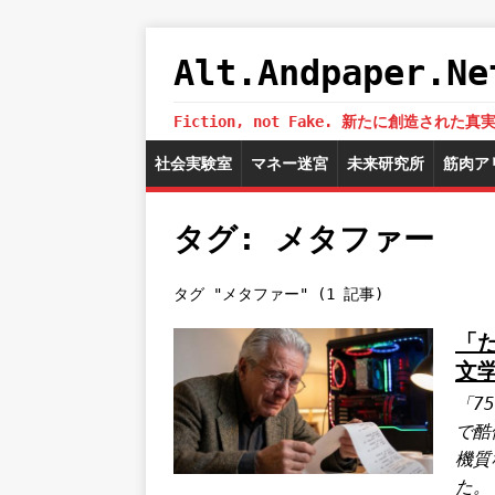
Alt.Andpaper
Fiction, not Fake. 新たに創造
社会実験室
マネー迷宮
未来研究所
筋肉ア
タグ: メタファー
タグ "メタファー" (1 記事)
「
文
「7
で酷
機質
た。