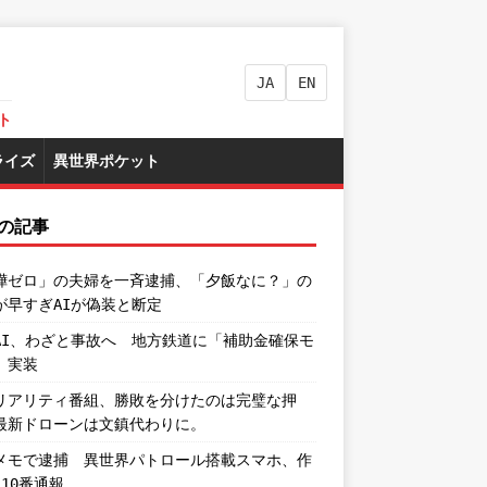
JA
EN
ト
ライズ
異世界ポケット
の記事
嘩ゼロ」の夫婦を一斉逮捕、「夕飯なに？」の
が早すぎAIが偽装と断定
AI、わざと事故へ 地方鉄道に「補助金確保モ
」実装
リアリティ番組、勝敗を分けたのは完璧な押
最新ドローンは文鎮代わりに。
メモで逮捕 異世界パトロール搭載スマホ、作
110番通報