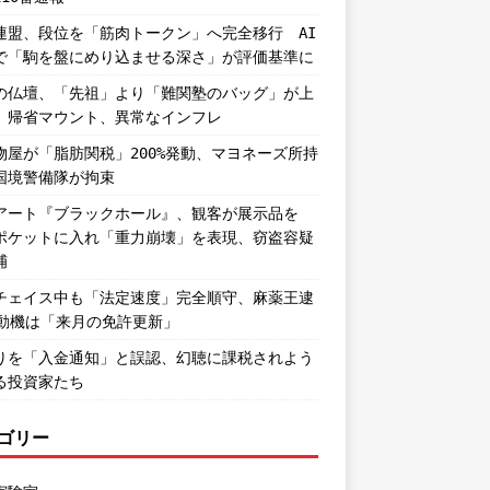
連盟、段位を「筋肉トークン」へ完全移行 AI
で「駒を盤にめり込ませる深さ」が評価基準に
の仏壇、「先祖」より「難関塾のバッグ」が上
。帰省マウント、異常なインフレ
物屋が「脂肪関税」200%発動、マヨネーズ所持
国境警備隊が拘束
アート『ブラックホール』、観客が展示品を
ポケットに入れ「重力崩壊」を表現、窃盗容疑
捕
チェイス中も「法定速度」完全順守、麻薬王逮
―動機は「来月の免許更新」
りを「入金通知」と誤認、幻聴に課税されよう
る投資家たち
ゴリー