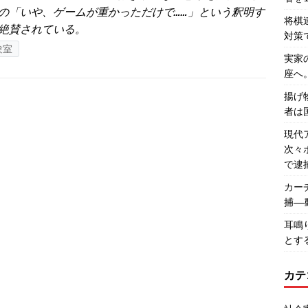
の「いや、ゲームが重かっただけで……」という釈明す
将棋
絶賛されている。
対策
験室
実家
座へ
揚げ
者は
現代
次々
で逮
カー
捕―
耳鳴
とす
カテ