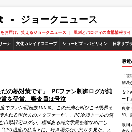
.Net - ジョークニュース
された真実をお届け。笑えるジョークニュース | 風刺とパロディの虚構情報サイ
リーナ
文化カレイドスコープ
ショービズ・パビリオン
日常サプ
最近
「喧
解決
ただの熱対策です」 PCファン制御ログが純
安全
学賞を受賞、審査員は号泣
ード
5度でファン回転数100％。この悲痛な叫びこそ限界ま
農業
使される現代人のメタファーだ」。PC冷却ツールの無
印。
な自動設定ログが、権威ある純文学賞を総なめにし
歌詞
「CPU温度の乱高下に、行き場のない怒りを見た」と
者を