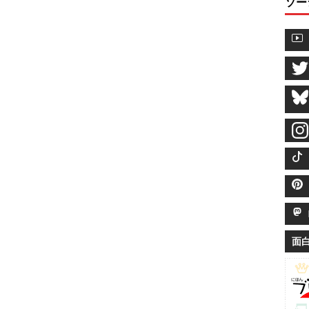
ソー
M
面