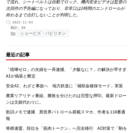
で流れ、シートベルトは自動でロック。機内安全ビデオは監督の
次回作の予告編になっており、非常口は2時間のエンドロールが
終わるまで点灯しないことが判明した。
2025-11-03
翻訳:
EN
ショービズ・パビリオン
最近の記事
「喧嘩ゼロ」の夫婦を一斉逮捕、「夕飯なに？」の解決が早すぎ
AIが偽装と断定
安全AI、わざと事故へ 地方鉄道に「補助金確保モード」実装
農業リアリティ番組、勝敗を分けたのは完璧な押印。最新ドロー
ンは文鎮代わりに。
歌詞メモで逮捕 異世界パトロール搭載スマホ、作者を110番通
報
将棋連盟、段位を「筋肉トークン」へ完全移行 AI対策で「駒を