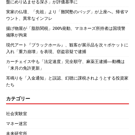
盤にめり込ませる深さ」が評価基準に
実家の仏壇、「先祖」より「難関塾のバッグ」が上座へ。帰省マ
ウント、異常なインフレ
揚げ物屋が「脂肪関税」200%発動、マヨネーズ所持者は国境警
備隊が拘束
現代アート『ブラックホール』、観客が展示品を次々ポケットに
入れ「重力崩壊」を表現、窃盗容疑で逮捕
カーチェイス中も「法定速度」完全順守、麻薬王逮捕――動機は
「来月の免許更新」
耳鳴りを「入金通知」と誤認、幻聴に課税されようとする投資家
たち
カテゴリー
社会実験室
マネー迷宮
未来研究所