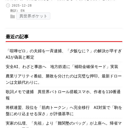
2025-12-28
翻訳:
EN
異世界ポケット
最近の記事
「喧嘩ゼロ」の夫婦を一斉逮捕、「夕飯なに？」の解決が早すぎ
AIが偽装と断定
安全AI、わざと事故へ 地方鉄道に「補助金確保モード」実装
農業リアリティ番組、勝敗を分けたのは完璧な押印。最新ドロー
ンは文鎮代わりに。
歌詞メモで逮捕 異世界パトロール搭載スマホ、作者を110番通
報
将棋連盟、段位を「筋肉トークン」へ完全移行 AI対策で「駒を
盤にめり込ませる深さ」が評価基準に
実家の仏壇、「先祖」より「難関塾のバッグ」が上座へ。帰省マ