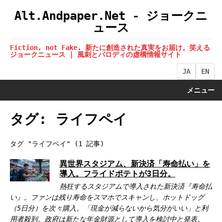
Alt.Andpaper.Net - ジョークニ
ュース
Fiction, not Fake. 新たに創造された真実をお届け。笑える
ジョークニュース | 風刺とパロディの虚構情報サイト
JA
EN
メニュー
タグ: ライフペイ
タグ "ライフペイ" (1 記事)
異世界スタジアム、新決済「寿命払い」を
導入。フライドポテトが3日分。
熱狂するスタジアムで導入された新決済『寿命払
い』。ファンは残り寿命をスマホでスキャンし、ホットドッグ
（5日分）を次々購入。「現金が減らないから気分がいい」と利
用者殺到。政府は新たな年金財源として導入を検討中と発表。