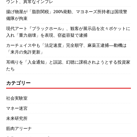
ウント、異常なインフレ
揚げ物屋が「脂肪関税」200%発動、マヨネーズ所持者は国境警
備隊が拘束
現代アート『ブラックホール』、観客が展示品を次々ポケットに
入れ「重力崩壊」を表現、窃盗容疑で逮捕
カーチェイス中も「法定速度」完全順守、麻薬王逮捕――動機は
「来月の免許更新」
耳鳴りを「入金通知」と誤認、幻聴に課税されようとする投資家
たち
カテゴリー
社会実験室
マネー迷宮
未来研究所
筋肉アリーナ