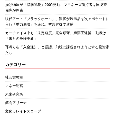
揚げ物屋が「脂肪関税」200%発動、マヨネーズ所持者は国境警
備隊が拘束
現代アート『ブラックホール』、観客が展示品を次々ポケットに
入れ「重力崩壊」を表現、窃盗容疑で逮捕
カーチェイス中も「法定速度」完全順守、麻薬王逮捕――動機は
「来月の免許更新」
耳鳴りを「入金通知」と誤認、幻聴に課税されようとする投資家
たち
カテゴリー
社会実験室
マネー迷宮
未来研究所
筋肉アリーナ
文化カレイドスコープ