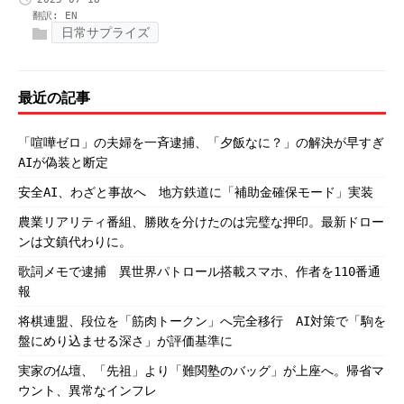
翻訳:
EN
日常サプライズ
最近の記事
「喧嘩ゼロ」の夫婦を一斉逮捕、「夕飯なに？」の解決が早すぎ
AIが偽装と断定
安全AI、わざと事故へ 地方鉄道に「補助金確保モード」実装
農業リアリティ番組、勝敗を分けたのは完璧な押印。最新ドロー
ンは文鎮代わりに。
歌詞メモで逮捕 異世界パトロール搭載スマホ、作者を110番通
報
将棋連盟、段位を「筋肉トークン」へ完全移行 AI対策で「駒を
盤にめり込ませる深さ」が評価基準に
実家の仏壇、「先祖」より「難関塾のバッグ」が上座へ。帰省マ
ウント、異常なインフレ