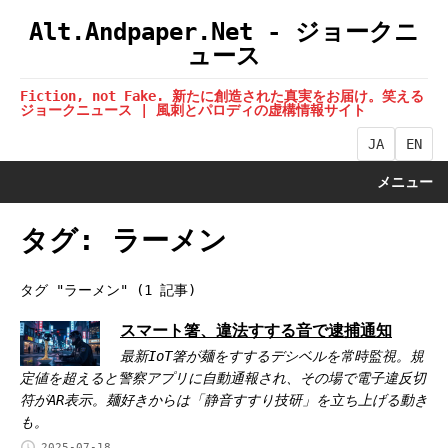
Alt.Andpaper.Net - ジョークニ
ュース
Fiction, not Fake. 新たに創造された真実をお届け。笑える
ジョークニュース | 風刺とパロディの虚構情報サイト
JA
EN
メニュー
タグ: ラーメン
タグ "ラーメン" (1 記事)
スマート箸、違法すする音で逮捕通知
最新IoT箸が麺をすするデシベルを常時監視。規
定値を超えると警察アプリに自動通報され、その場で電子違反切
符がAR表示。麺好きからは「静音すすり技研」を立ち上げる動き
も。
2025-07-18