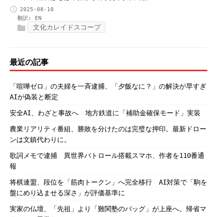
2025-08-10
翻訳:
EN
文化カレイドスコープ
最近の記事
「喧嘩ゼロ」の夫婦を一斉逮捕、「夕飯なに？」の解決が早すぎ
AIが偽装と断定
安全AI、わざと事故へ 地方鉄道に「補助金確保モード」実装
農業リアリティ番組、勝敗を分けたのは完璧な押印。最新ドロー
ンは文鎮代わりに。
歌詞メモで逮捕 異世界パトロール搭載スマホ、作者を110番通
報
将棋連盟、段位を「筋肉トークン」へ完全移行 AI対策で「駒を
盤にめり込ませる深さ」が評価基準に
実家の仏壇、「先祖」より「難関塾のバッグ」が上座へ。帰省マ