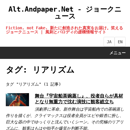
Alt.Andpaper.Net - ジョークニ
ュース
Fiction, not Fake. 新たに創造された真実をお届け。笑える
ジョークニュース | 風刺とパロディの虚構情報サイト
JA
EN
メニュー
タグ: リアリズム
タグ "リアリズム" (1 記事)
舞台『宇宙船茶碗蒸し』、役者自らが具材
となり無重力で沈む演技に観客総立ち
演劇界に革命。新作舞台は宇宙船内での茶碗蒸し
作りを描くが、クライマックスは役者全員がエビや銀杏に扮し、
巨大な器の中でゆっくりと沈んでいくシーン。その究極のリアリ
ズムに、観客はもはや拍手か爆笑か判断不能。