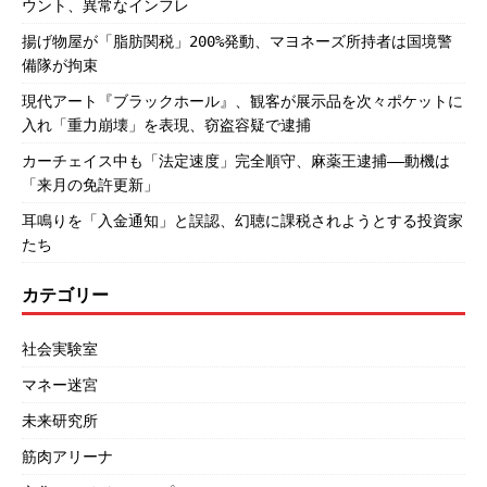
ウント、異常なインフレ
揚げ物屋が「脂肪関税」200%発動、マヨネーズ所持者は国境警
備隊が拘束
現代アート『ブラックホール』、観客が展示品を次々ポケットに
入れ「重力崩壊」を表現、窃盗容疑で逮捕
カーチェイス中も「法定速度」完全順守、麻薬王逮捕――動機は
「来月の免許更新」
耳鳴りを「入金通知」と誤認、幻聴に課税されようとする投資家
たち
カテゴリー
社会実験室
マネー迷宮
未来研究所
筋肉アリーナ