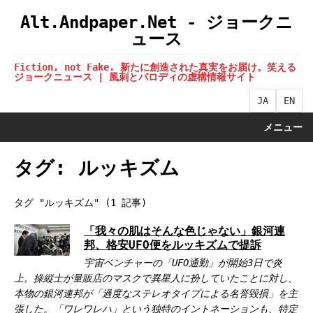
Alt.Andpaper.Net - ジョークニ
ュース
Fiction, not Fake. 新たに創造された真実をお届け。笑える
ジョークニュース | 風刺とパロディの虚構情報サイト
JA
EN
メニュー
タグ: ルッキズム
タグ "ルッキズム" (1 記事)
「我々の肌はそんな色じゃない」銀河連
邦、格安UFO便をルッキズムで提訴
宇宙ベンチャーの「UFO通勤」が開始3日で炎
上。操縦士が量販店のマスクで異星人に扮していたことに対し、
本物の銀河連邦が「過度なステレオタイプによる名誉毀損」を主
張した。「ワレワレハ」という独特のイントネーションも、特定