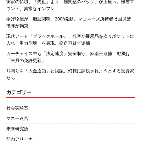
実家の仏壇、「先祖」より「難関塾のバッグ」が上座へ。帰省マ
ウント、異常なインフレ
揚げ物屋が「脂肪関税」200%発動、マヨネーズ所持者は国境警
備隊が拘束
現代アート『ブラックホール』、観客が展示品を次々ポケットに
入れ「重力崩壊」を表現、窃盗容疑で逮捕
カーチェイス中も「法定速度」完全順守、麻薬王逮捕――動機は
「来月の免許更新」
耳鳴りを「入金通知」と誤認、幻聴に課税されようとする投資家
たち
カテゴリー
社会実験室
マネー迷宮
未来研究所
筋肉アリーナ