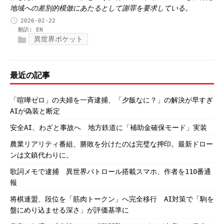
地域への差別的模倣にあたるとして謝罪を要求している。
2026-02-22
翻訳:
EN
異世界ポケット
最近の記事
「喧嘩ゼロ」の夫婦を一斉逮捕、「夕飯なに？」の解決が早すぎ
AIが偽装と断定
安全AI、わざと事故へ 地方鉄道に「補助金確保モード」実装
農業リアリティ番組、勝敗を分けたのは完璧な押印。最新ドロー
ンは文鎮代わりに。
歌詞メモで逮捕 異世界パトロール搭載スマホ、作者を110番通
報
将棋連盟、段位を「筋肉トークン」へ完全移行 AI対策で「駒を
盤にめり込ませる深さ」が評価基準に