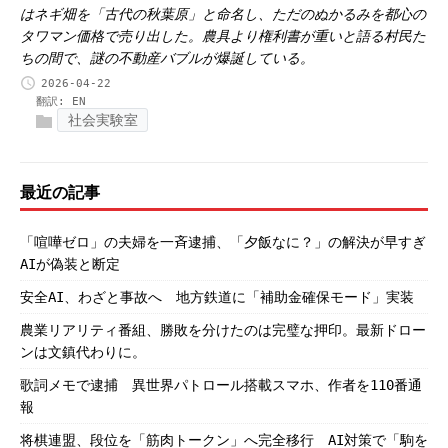
はネギ畑を「古代の秋葉原」と命名し、ただのぬかるみを都心の
タワマン価格で売り出した。農具より権利書が重いと語る村民た
ちの間で、謎の不動産バブルが爆誕している。
2026-04-22
翻訳:
EN
社会実験室
最近の記事
「喧嘩ゼロ」の夫婦を一斉逮捕、「夕飯なに？」の解決が早すぎ
AIが偽装と断定
安全AI、わざと事故へ 地方鉄道に「補助金確保モード」実装
農業リアリティ番組、勝敗を分けたのは完璧な押印。最新ドロー
ンは文鎮代わりに。
歌詞メモで逮捕 異世界パトロール搭載スマホ、作者を110番通
報
将棋連盟、段位を「筋肉トークン」へ完全移行 AI対策で「駒を