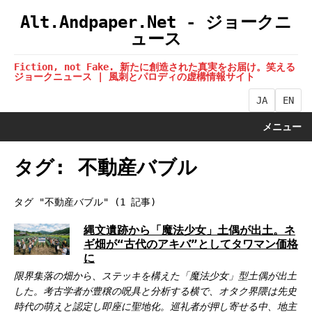
Alt.Andpaper.Net - ジョークニ
ュース
Fiction, not Fake. 新たに創造された真実をお届け。笑える
ジョークニュース | 風刺とパロディの虚構情報サイト
JA
EN
メニュー
タグ: 不動産バブル
タグ "不動産バブル" (1 記事)
縄文遺跡から「魔法少女」土偶が出土。ネ
ギ畑が“古代のアキバ”としてタワマン価格
に
限界集落の畑から、ステッキを構えた「魔法少女」型土偶が出土
した。考古学者が豊穣の呪具と分析する横で、オタク界隈は先史
時代の萌えと認定し即座に聖地化。巡礼者が押し寄せる中、地主