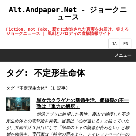
Alt.Andpaper.Net - ジョークニ
ュース
Fiction, not Fake. 新たに創造された真実をお届け。笑える
ジョークニュース | 風刺とパロディの虚構情報サイト
JA
EN
メニュー
タグ: 不定形生命体
タグ "不定形生命体" (1 記事)
異次元クラゲとの新婚生活、価値観の不一
致は「重力の解釈」
婚活アプリに絶望した男性、裏山で捕獲した不定
形生命体との電撃婚を発表。当初は「心が通じる」と語っていた
が、共同生活３日目にして「部屋の上下の概念が合わない」と離
婚を協議中。専門家は「時空の歪みより、トイレットペーパーの