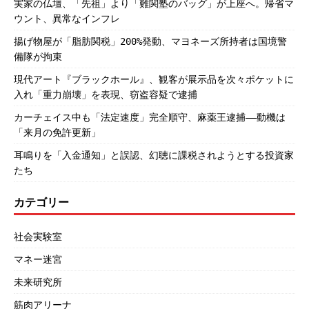
実家の仏壇、「先祖」より「難関塾のバッグ」が上座へ。帰省マ
ウント、異常なインフレ
揚げ物屋が「脂肪関税」200%発動、マヨネーズ所持者は国境警
備隊が拘束
現代アート『ブラックホール』、観客が展示品を次々ポケットに
入れ「重力崩壊」を表現、窃盗容疑で逮捕
カーチェイス中も「法定速度」完全順守、麻薬王逮捕――動機は
「来月の免許更新」
耳鳴りを「入金通知」と誤認、幻聴に課税されようとする投資家
たち
カテゴリー
社会実験室
マネー迷宮
未来研究所
筋肉アリーナ