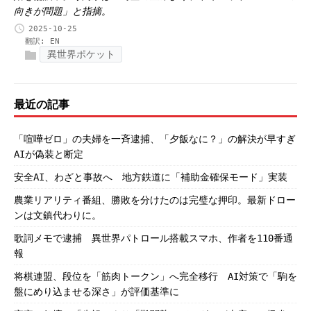
向きが問題」と指摘。
2025-10-25
翻訳:
EN
異世界ポケット
最近の記事
「喧嘩ゼロ」の夫婦を一斉逮捕、「夕飯なに？」の解決が早すぎ
AIが偽装と断定
安全AI、わざと事故へ 地方鉄道に「補助金確保モード」実装
農業リアリティ番組、勝敗を分けたのは完璧な押印。最新ドロー
ンは文鎮代わりに。
歌詞メモで逮捕 異世界パトロール搭載スマホ、作者を110番通
報
将棋連盟、段位を「筋肉トークン」へ完全移行 AI対策で「駒を
盤にめり込ませる深さ」が評価基準に