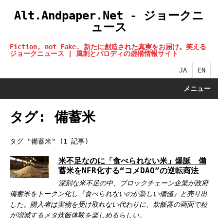
Alt.Andpaper.Net - ジョークニ
ュース
Fiction, not Fake. 新たに創造された真実をお届け。笑える
ジョークニュース | 風刺とパロディの虚構情報サイト
JA
EN
メニュー
タグ: 備蓄米
タグ "備蓄米" (1 記事)
米不足なのに「食べられない米」爆誕 備
蓄米をNFR化する“コメDAO”の逆転商法
深刻な米不足の中、ブロックチェーン企業が政府
備蓄米をトークン化し『食べられないのが新しい価値』と売り出
した。購入者は実物を受け取れない代わりに、炊飯器の画面で粒
が増減するメタ炊飯体験を楽しめるらしい。