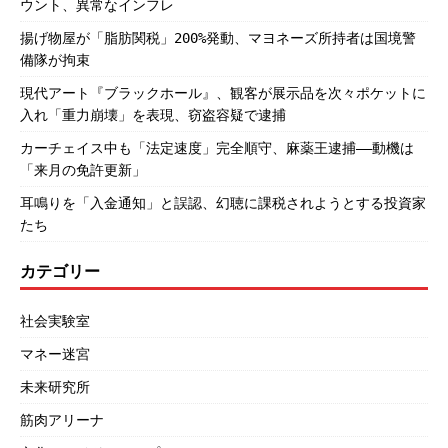
ウント、異常なインフレ
揚げ物屋が「脂肪関税」200%発動、マヨネーズ所持者は国境警
備隊が拘束
現代アート『ブラックホール』、観客が展示品を次々ポケットに
入れ「重力崩壊」を表現、窃盗容疑で逮捕
カーチェイス中も「法定速度」完全順守、麻薬王逮捕――動機は
「来月の免許更新」
耳鳴りを「入金通知」と誤認、幻聴に課税されようとする投資家
たち
カテゴリー
社会実験室
マネー迷宮
未来研究所
筋肉アリーナ