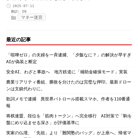
2025-07-11
翻訳:
EN
マネー迷宮
最近の記事
「喧嘩ゼロ」の夫婦を一斉逮捕、「夕飯なに？」の解決が早すぎ
AIが偽装と断定
安全AI、わざと事故へ 地方鉄道に「補助金確保モード」実装
農業リアリティ番組、勝敗を分けたのは完璧な押印。最新ドロー
ンは文鎮代わりに。
歌詞メモで逮捕 異世界パトロール搭載スマホ、作者を110番通
報
将棋連盟、段位を「筋肉トークン」へ完全移行 AI対策で「駒を
盤にめり込ませる深さ」が評価基準に
実家の仏壇、「先祖」より「難関塾のバッグ」が上座へ。帰省マ