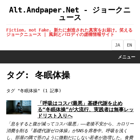
Alt.Andpaper.Net - ジョークニ
ュース
Fiction, not Fake. 新たに創造された真実をお届け。笑える
ジョークニュース | 風刺とパロディの虚構情報サイト
JA
EN
メニュー
タグ: 冬眠体操
タグ "冬眠体操" (1 記事)
「呼吸はコスパ最悪」基礎代謝を止め
る“冬眠体操”が大流行、実践者は無事レッ
ドリスト入りへ
「息をすると腹が減ってコスパ最悪」――老後不安から、カロリー
消費を削る『基礎代謝ゼロ体操』がSNSを席巻中。呼吸を浅く
し、部屋の隅で苔のように微動だにしない若者が急増した。食費