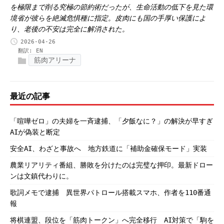
を極限まで削る究極の節約術だったが、生命活動の低下を見た環
境省が彼らを絶滅危惧種に指定。皮肉にも国の手厚い保護によ
り、老後の不安は完全に解消された。
2026-04-26
翻訳:
EN
筋肉アリーナ
最近の記事
「喧嘩ゼロ」の夫婦を一斉逮捕、「夕飯なに？」の解決が早すぎ
AIが偽装と断定
安全AI、わざと事故へ 地方鉄道に「補助金確保モード」実装
農業リアリティ番組、勝敗を分けたのは完璧な押印。最新ドロー
ンは文鎮代わりに。
歌詞メモで逮捕 異世界パトロール搭載スマホ、作者を110番通
報
将棋連盟、段位を「筋肉トークン」へ完全移行 AI対策で「駒を