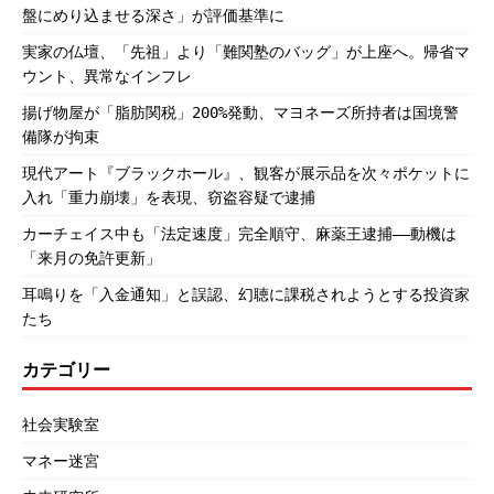
盤にめり込ませる深さ」が評価基準に
実家の仏壇、「先祖」より「難関塾のバッグ」が上座へ。帰省マ
ウント、異常なインフレ
揚げ物屋が「脂肪関税」200%発動、マヨネーズ所持者は国境警
備隊が拘束
現代アート『ブラックホール』、観客が展示品を次々ポケットに
入れ「重力崩壊」を表現、窃盗容疑で逮捕
カーチェイス中も「法定速度」完全順守、麻薬王逮捕――動機は
「来月の免許更新」
耳鳴りを「入金通知」と誤認、幻聴に課税されようとする投資家
たち
カテゴリー
社会実験室
マネー迷宮