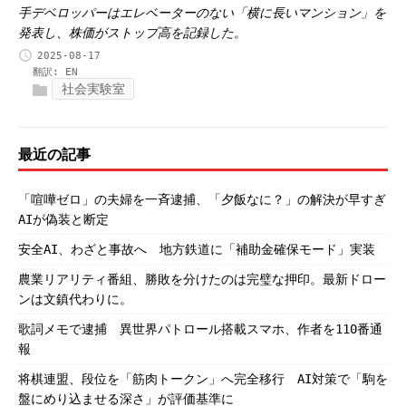
手デベロッパーはエレベーターのない「横に長いマンション」を
発表し、株価がストップ高を記録した。
2025-08-17
翻訳:
EN
社会実験室
最近の記事
「喧嘩ゼロ」の夫婦を一斉逮捕、「夕飯なに？」の解決が早すぎ
AIが偽装と断定
安全AI、わざと事故へ 地方鉄道に「補助金確保モード」実装
農業リアリティ番組、勝敗を分けたのは完璧な押印。最新ドロー
ンは文鎮代わりに。
歌詞メモで逮捕 異世界パトロール搭載スマホ、作者を110番通
報
将棋連盟、段位を「筋肉トークン」へ完全移行 AI対策で「駒を
盤にめり込ませる深さ」が評価基準に