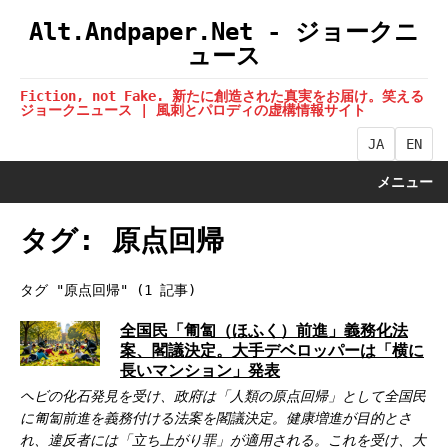
Alt.Andpaper.Net - ジョークニ
ュース
Fiction, not Fake. 新たに創造された真実をお届け。笑える
ジョークニュース | 風刺とパロディの虚構情報サイト
JA
EN
メニュー
タグ: 原点回帰
タグ "原点回帰" (1 記事)
全国民「匍匐（ほふく）前進」義務化法
案、閣議決定。大手デベロッパーは「横に
長いマンション」発表
ヘビの化石発見を受け、政府は「人類の原点回帰」として全国民
に匍匐前進を義務付ける法案を閣議決定。健康増進が目的とさ
れ、違反者には「立ち上がり罪」が適用される。これを受け、大