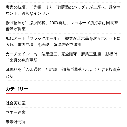
実家の仏壇、「先祖」より「難関塾のバッグ」が上座へ。帰省マ
ウント、異常なインフレ
揚げ物屋が「脂肪関税」200%発動、マヨネーズ所持者は国境警
備隊が拘束
現代アート『ブラックホール』、観客が展示品を次々ポケットに
入れ「重力崩壊」を表現、窃盗容疑で逮捕
カーチェイス中も「法定速度」完全順守、麻薬王逮捕――動機は
「来月の免許更新」
耳鳴りを「入金通知」と誤認、幻聴に課税されようとする投資家
たち
カテゴリー
社会実験室
マネー迷宮
未来研究所