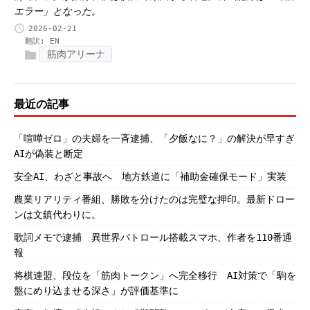
エラー」となった。
2026-02-21
翻訳:
EN
筋肉アリーナ
最近の記事
「喧嘩ゼロ」の夫婦を一斉逮捕、「夕飯なに？」の解決が早すぎ
AIが偽装と断定
安全AI、わざと事故へ 地方鉄道に「補助金確保モード」実装
農業リアリティ番組、勝敗を分けたのは完璧な押印。最新ドロー
ンは文鎮代わりに。
歌詞メモで逮捕 異世界パトロール搭載スマホ、作者を110番通
報
将棋連盟、段位を「筋肉トークン」へ完全移行 AI対策で「駒を
盤にめり込ませる深さ」が評価基準に