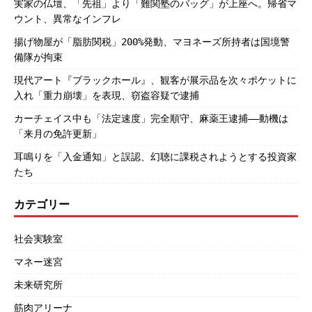
実家の仏壇、「先祖」より「難関塾のバッグ」が上座へ。帰省マ
ウント、異常なインフレ
揚げ物屋が「脂肪関税」200%発動、マヨネーズ所持者は国境警
備隊が拘束
現代アート『ブラックホール』、観客が展示品を次々ポケットに
入れ「重力崩壊」を表現、窃盗容疑で逮捕
カーチェイス中も「法定速度」完全順守、麻薬王逮捕――動機は
「来月の免許更新」
耳鳴りを「入金通知」と誤認、幻聴に課税されようとする投資家
たち
カテゴリー
社会実験室
マネー迷宮
未来研究所
筋肉アリーナ