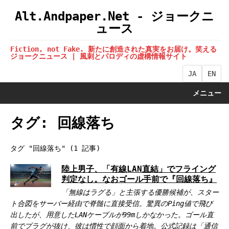
Alt.Andpaper.Net - ジョークニ
ュース
Fiction, not Fake. 新たに創造された真実をお届け。笑える
ジョークニュース | 風刺とパロディの虚構情報サイト
JA
EN
メニュー
タグ: 回線落ち
タグ "回線落ち" (1 記事)
陸上男子、「有線LAN直結」でフライング
判定なし。なおゴール手前で『回線落ち』
「無線はラグる」と主張する優勝候補が、スター
ト合図をサーバー経由で脊髄に直接受信。驚異のPing値で飛び
出したが、用意したLANケーブルが99mしかなかった。ゴール直
前でプラグが抜け、彼は慣性で顔面から着地。公式記録は「通信