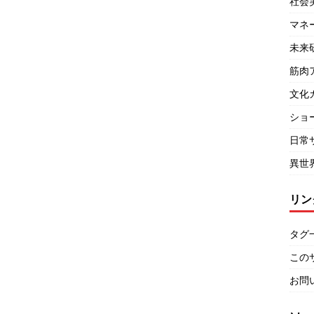
社会
マネ
未来
筋肉
文化
ショ
日常
異世
リン
タグ
この
お問