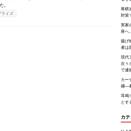
た。
将棋
プライズ
対策
実家
座へ
揚げ
者は
現代
次々
で逮
カー
捕―
耳鳴
とす
カテ