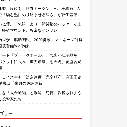
連盟、段位を「筋肉トークン」へ完全移行 AI
で「駒を盤にめり込ませる深さ」が評価基準に
の仏壇、「先祖」より「難関塾のバッグ」が上
。帰省マウント、異常なインフレ
物屋が「脂肪関税」200%発動、マヨネーズ所持
国境警備隊が拘束
アート『ブラックホール』、観客が展示品を
ポケットに入れ「重力崩壊」を表現、窃盗容疑
捕
チェイス中も「法定速度」完全順守、麻薬王逮
―動機は「来月の免許更新」
りを「入金通知」と誤認、幻聴に課税されよう
る投資家たち
ゴリー