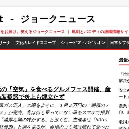
.Net - ジョークニュース
された真実をお届け。笑えるジョークニュース | 風刺とパロディの虚構情報サイ
リーナ
文化カレイドスコープ
ショービズ・パビリオン
日常サプ
最近
「喧
解決
元の「空気」を食べるグルメフェス開催、産
安全
偽装疑惑で炎上も煙立たず
ード
気ガス混入」の噂をよそに、１皿２万円の「朝霧のテ
農業
ヌ」が完売。客は何も乗っていない皿をスマホで撮影
印。
「濃厚な無の味がする」と涙ぐむ。主催者は「SDGs
歌詞
終形態」と胸を張るが、会場のゴミ箱は隠れて食べた
者を