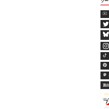
ソー
M
面