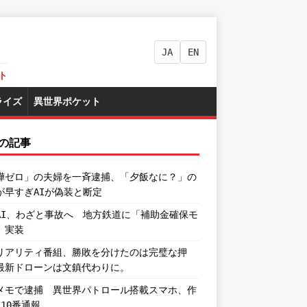
JA
EN
ト
ライズ
異世界ポケット
の記事
嘩ゼロ」の夫婦を一斉逮捕、「夕飯なに？」の
が早すぎAIが偽装と断定
AI、わざと事故へ 地方鉄道に「補助金確保モ
」実装
リアリティ番組、勝敗を分けたのは完璧な押
最新ドローンは文鎮代わりに。
メモで逮捕 異世界パトロール搭載スマホ、作
110番通報