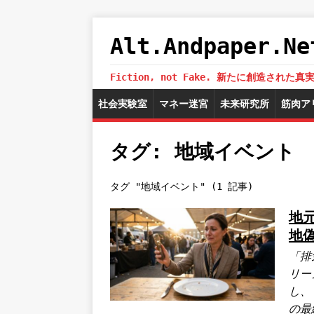
Alt.Andpaper
Fiction, not Fake. 新たに創造
社会実験室
マネー迷宮
未来研究所
筋肉ア
タグ: 地域イベント
タグ "地域イベント" (1 記事)
地
地
「排
リー
し、
の最