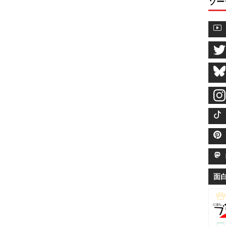
ソー
M
面