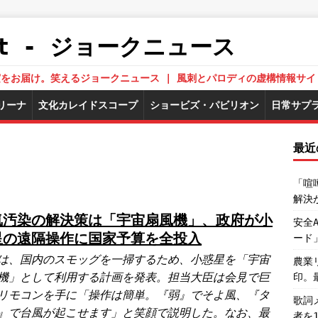
.Net - ジョークニュース
された真実をお届け。笑えるジョークニュース | 風刺とパロディの虚構情報サイ
リーナ
文化カレイドスコープ
ショービズ・パビリオン
日常サプ
最近
「喧
解決
気汚染の解決策は「宇宙扇風機」、政府が小
安全
星の遠隔操作に国家予算を全投入
ード
は、国内のスモッグを一掃するため、小惑星を「宇宙
農業
機」として利用する計画を発表。担当大臣は会見で巨
印。
リモコンを手に「操作は簡単。『弱』でそよ風、『タ
歌詞
』で台風が起こせます」と笑顔で説明した。なお、最
者を