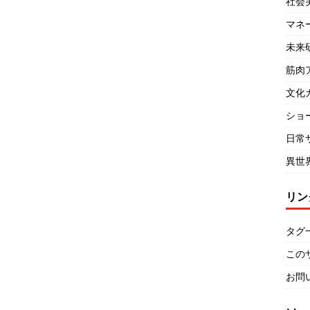
社会
マネ
未来
筋肉
文化
ショ
日常
異世
リン
タグ
この
お問