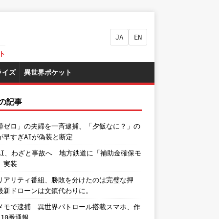
JA
EN
ト
ライズ
異世界ポケット
の記事
嘩ゼロ」の夫婦を一斉逮捕、「夕飯なに？」の
が早すぎAIが偽装と断定
AI、わざと事故へ 地方鉄道に「補助金確保モ
」実装
リアリティ番組、勝敗を分けたのは完璧な押
最新ドローンは文鎮代わりに。
メモで逮捕 異世界パトロール搭載スマホ、作
110番通報