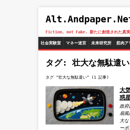
Alt.Andpaper
Fiction, not Fake. 新たに創造
社会実験室
マネー迷宮
未来研究所
筋肉ア
タグ: 壮大な無駄遣い
タグ "壮大な無駄遣い" (1 記事)
大
惑
政府
扇風
大な
ーボ