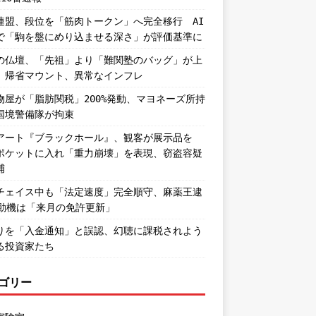
連盟、段位を「筋肉トークン」へ完全移行 AI
で「駒を盤にめり込ませる深さ」が評価基準に
の仏壇、「先祖」より「難関塾のバッグ」が上
。帰省マウント、異常なインフレ
物屋が「脂肪関税」200%発動、マヨネーズ所持
国境警備隊が拘束
アート『ブラックホール』、観客が展示品を
ポケットに入れ「重力崩壊」を表現、窃盗容疑
捕
チェイス中も「法定速度」完全順守、麻薬王逮
―動機は「来月の免許更新」
りを「入金通知」と誤認、幻聴に課税されよう
る投資家たち
ゴリー