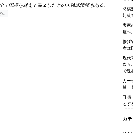
全て国境を越えて飛来したとの未確認情報もある。
将棋
験室
対策
実家
座へ
揚げ
者は
現代
次々
で逮
カー
捕―
耳鳴
とす
カテ