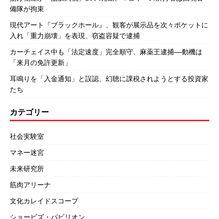
備隊が拘束
現代アート『ブラックホール』、観客が展示品を次々ポケットに
入れ「重力崩壊」を表現、窃盗容疑で逮捕
カーチェイス中も「法定速度」完全順守、麻薬王逮捕――動機は
「来月の免許更新」
耳鳴りを「入金通知」と誤認、幻聴に課税されようとする投資家
たち
カテゴリー
社会実験室
マネー迷宮
未来研究所
筋肉アリーナ
文化カレイドスコープ
ショービズ・パビリオン