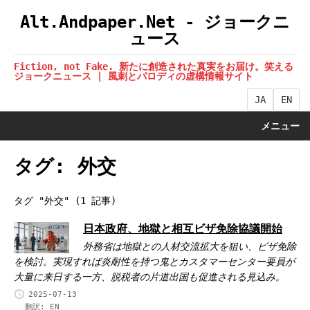
Alt.Andpaper.Net - ジョークニ
ュース
Fiction, not Fake. 新たに創造された真実をお届け。笑える
ジョークニュース | 風刺とパロディの虚構情報サイト
JA
EN
メニュー
タグ: 外交
タグ "外交" (1 記事)
日本政府、地獄と相互ビザ免除協議開始
外務省は地獄との人材交流拡大を狙い、ビザ免除
を検討。実現すれば炎耐性を持つ鬼とカスタマーセンター要員が
大量に来日する一方、脱税者の片道出国も促進される見込み。
2025-07-13
翻訳:
EN