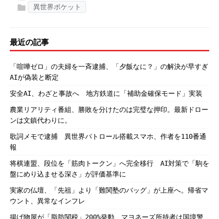
異世界ポケット
最近の記事
「喧嘩ゼロ」の夫婦を一斉逮捕、「夕飯なに？」の解決が早すぎ
AIが偽装と断定
安全AI、わざと事故へ 地方鉄道に「補助金確保モード」実装
農業リアリティ番組、勝敗を分けたのは完璧な押印。最新ドロー
ンは文鎮代わりに。
歌詞メモで逮捕 異世界パトロール搭載スマホ、作者を110番通
報
将棋連盟、段位を「筋肉トークン」へ完全移行 AI対策で「駒を
盤にめり込ませる深さ」が評価基準に
実家の仏壇、「先祖」より「難関塾のバッグ」が上座へ。帰省マ
ウント、異常なインフレ
揚げ物屋が「脂肪関税」200%発動、マヨネーズ所持者は国境警