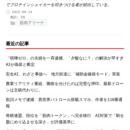
でプロテインシェイカーを叩きつける者が続出している。
2025-09-14
翻訳:
EN
筋肉アリーナ
最近の記事
「喧嘩ゼロ」の夫婦を一斉逮捕、「夕飯なに？」の解決が早すぎ
AIが偽装と断定
安全AI、わざと事故へ 地方鉄道に「補助金確保モード」実装
農業リアリティ番組、勝敗を分けたのは完璧な押印。最新ドロー
ンは文鎮代わりに。
歌詞メモで逮捕 異世界パトロール搭載スマホ、作者を110番通
報
将棋連盟、段位を「筋肉トークン」へ完全移行 AI対策で「駒を
盤にめり込ませる深さ」が評価基準に