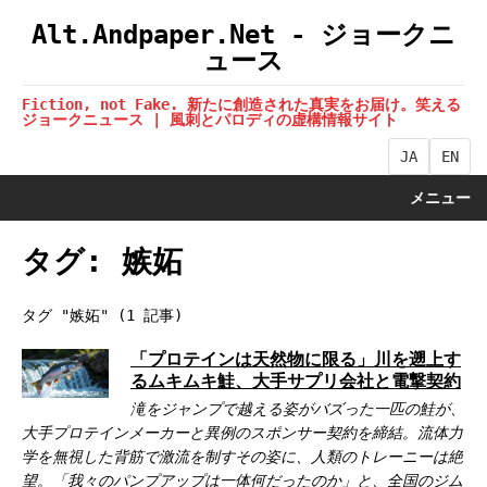
Alt.Andpaper.Net - ジョークニ
ュース
Fiction, not Fake. 新たに創造された真実をお届け。笑える
ジョークニュース | 風刺とパロディの虚構情報サイト
JA
EN
メニュー
タグ: 嫉妬
タグ "嫉妬" (1 記事)
「プロテインは天然物に限る」川を遡上す
るムキムキ鮭、大手サプリ会社と電撃契約
滝をジャンプで越える姿がバズった一匹の鮭が、
大手プロテインメーカーと異例のスポンサー契約を締結。流体力
学を無視した背筋で激流を制すその姿に、人類のトレーニーは絶
望。「我々のパンプアップは一体何だったのか」と、全国のジム