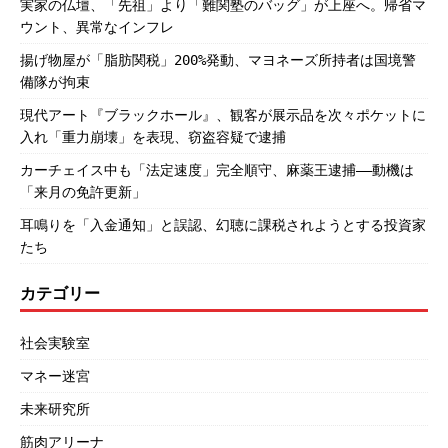
実家の仏壇、「先祖」より「難関塾のバッグ」が上座へ。帰省マ
ウント、異常なインフレ
揚げ物屋が「脂肪関税」200%発動、マヨネーズ所持者は国境警
備隊が拘束
現代アート『ブラックホール』、観客が展示品を次々ポケットに
入れ「重力崩壊」を表現、窃盗容疑で逮捕
カーチェイス中も「法定速度」完全順守、麻薬王逮捕――動機は
「来月の免許更新」
耳鳴りを「入金通知」と誤認、幻聴に課税されようとする投資家
たち
カテゴリー
社会実験室
マネー迷宮
未来研究所
筋肉アリーナ