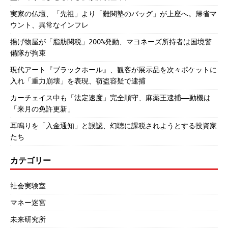
実家の仏壇、「先祖」より「難関塾のバッグ」が上座へ。帰省マ
ウント、異常なインフレ
揚げ物屋が「脂肪関税」200%発動、マヨネーズ所持者は国境警
備隊が拘束
現代アート『ブラックホール』、観客が展示品を次々ポケットに
入れ「重力崩壊」を表現、窃盗容疑で逮捕
カーチェイス中も「法定速度」完全順守、麻薬王逮捕――動機は
「来月の免許更新」
耳鳴りを「入金通知」と誤認、幻聴に課税されようとする投資家
たち
カテゴリー
社会実験室
マネー迷宮
未来研究所