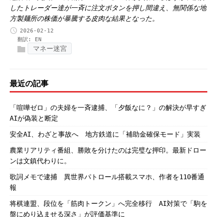
したトレーダー達が一斉に注文ボタンを押し間違え、無関係な地
方製麺所の株価が暴騰する皮肉な結果となった。
2026-02-12
翻訳:
EN
マネー迷宮
最近の記事
「喧嘩ゼロ」の夫婦を一斉逮捕、「夕飯なに？」の解決が早すぎ
AIが偽装と断定
安全AI、わざと事故へ 地方鉄道に「補助金確保モード」実装
農業リアリティ番組、勝敗を分けたのは完璧な押印。最新ドロー
ンは文鎮代わりに。
歌詞メモで逮捕 異世界パトロール搭載スマホ、作者を110番通
報
将棋連盟、段位を「筋肉トークン」へ完全移行 AI対策で「駒を
盤にめり込ませる深さ」が評価基準に