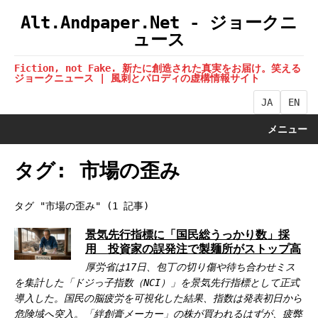
Alt.Andpaper.Net - ジョークニ
ュース
Fiction, not Fake. 新たに創造された真実をお届け。笑える
ジョークニュース | 風刺とパロディの虚構情報サイト
JA
EN
メニュー
タグ: 市場の歪み
タグ "市場の歪み" (1 記事)
景気先行指標に「国民総うっかり数」採
用 投資家の誤発注で製麺所がストップ高
厚労省は17日、包丁の切り傷や待ち合わせミス
を集計した「ドジっ子指数（NCI）」を景気先行指標として正式
導入した。国民の脳疲労を可視化した結果、指数は発表初日から
危険域へ突入。「絆創膏メーカー」の株が買われるはずが、疲弊