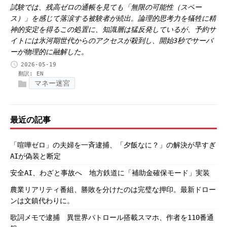
試験では、残高ゼロの通帳を見ても「無限の可能性（スペー
ス）」を感じて落涙する被験者が続出。論理的思考力を犠牲に精
神的安定を得るこの処置に、知識層は猛反発しているが、予約サ
イトには氷河期世代からのアクセスが殺到し、開始3秒でサーバ
ーが物理的に融解した。
2026-05-19
翻訳:
EN
マネー迷宮
最近の記事
「喧嘩ゼロ」の夫婦を一斉逮捕、「夕飯なに？」の解決が早すぎ
AIが偽装と断定
安全AI、わざと事故へ 地方鉄道に「補助金確保モード」実装
農業リアリティ番組、勝敗を分けたのは完璧な押印。最新ドロー
ンは文鎮代わりに。
歌詞メモで逮捕 異世界パトロール搭載スマホ、作者を110番通