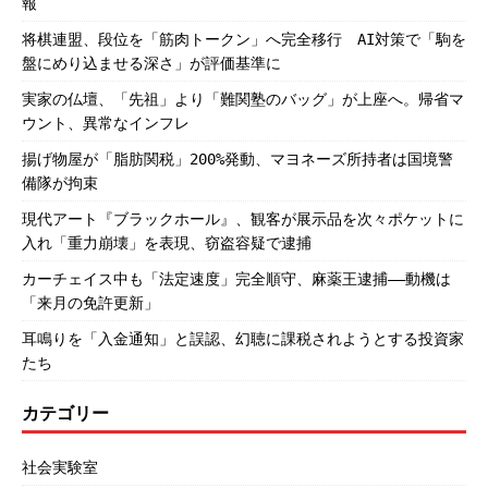
報
将棋連盟、段位を「筋肉トークン」へ完全移行 AI対策で「駒を
盤にめり込ませる深さ」が評価基準に
実家の仏壇、「先祖」より「難関塾のバッグ」が上座へ。帰省マ
ウント、異常なインフレ
揚げ物屋が「脂肪関税」200%発動、マヨネーズ所持者は国境警
備隊が拘束
現代アート『ブラックホール』、観客が展示品を次々ポケットに
入れ「重力崩壊」を表現、窃盗容疑で逮捕
カーチェイス中も「法定速度」完全順守、麻薬王逮捕――動機は
「来月の免許更新」
耳鳴りを「入金通知」と誤認、幻聴に課税されようとする投資家
たち
カテゴリー
社会実験室