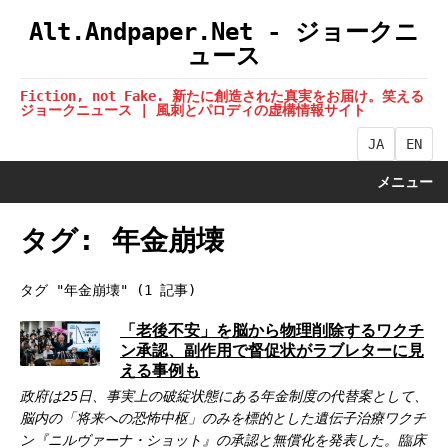
Alt.Andpaper.Net - ジョークニ
ュース
Fiction, not Fake. 新たに創造された真実をお届け。笑える
ジョークニュース | 風刺とパロディの虚構情報サイト
JA
EN
メニュー
タグ: 年金崩壊
タグ "年金崩壊" (1 記事)
「老後不安」を脳から物理削除するワクチ
ン承認、副作用で督促状がラブレターに見
える事例も
政府は25日、事実上の破綻状態にある年金制度の代替案として、
脳内の「将来への恐怖中枢」のみを標的とした遺伝子治療ワクチ
ン『ニルヴァーナ・ショット』の承認と無償化を発表した。臨床