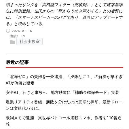
詰まったサンタを「高機能フィラー（充填剤）」として建築基準
法に特例登録。住民からの「壁からうめき声がする」との通報に
は、「スマートスピーカーのバグであり、直ちにアップデートす
る」と説明している。
2026-01-16
翻訳:
EN
社会実験室
最近の記事
「喧嘩ゼロ」の夫婦を一斉逮捕、「夕飯なに？」の解決が早すぎ
AIが偽装と断定
安全AI、わざと事故へ 地方鉄道に「補助金確保モード」実装
農業リアリティ番組、勝敗を分けたのは完璧な押印。最新ドロー
ンは文鎮代わりに。
歌詞メモで逮捕 異世界パトロール搭載スマホ、作者を110番通
報