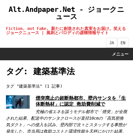
Alt.Andpaper.Net - ジョークニ
ュース
Fiction, not Fake. 新たに創造された真実をお届け。笑える
ジョークニュース | 風刺とパロディの虚構情報サイト
JA
EN
メニュー
タグ: 建築基準法
タグ "建築基準法" (1 記事)
煙突廃止の超断熱都市、壁内サンタを「生
体断熱材」に認定 救助費削減で
究極の省エネを謳うモデル都市で「煙突」が全廃
された結果、配送中のサンタクロースが直径10cmの「高気密換
気ダクト」への侵入を試み、壁内部で次々とスタックする事態が
発生した。市当局は救助コストと環境性能を天秤にかけた結果、