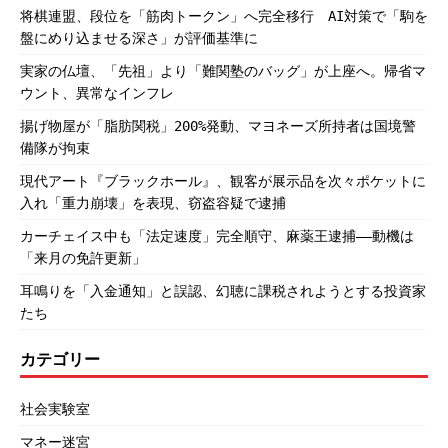
将棋連盟、段位を「筋肉トークン」へ完全移行 AI対策で「駒を
盤にめり込ませる深さ」が評価基準に
実家の仏壇、「先祖」より「難関塾のバッグ」が上座へ。帰省マ
ウント、異常なインフレ
揚げ物屋が「脂肪関税」200%発動、マヨネーズ所持者は国境警
備隊が拘束
現代アート『ブラックホール』、観客が展示品を次々ポケットに
入れ「重力崩壊」を表現、窃盗容疑で逮捕
カーチェイス中も「法定速度」完全順守、麻薬王逮捕――動機は
「来月の免許更新」
耳鳴りを「入金通知」と誤認、幻聴に課税されようとする投資家
たち
カテゴリー
社会実験室
マネー迷宮