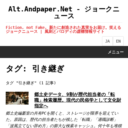
Alt.Andpaper.Net - ジョークニ
ュース
Fiction, not Fake. 新たに創造された真実をお届け。笑える
ジョークニュース | 風刺とパロディの虚構情報サイト
JA
EN
メニュー
タグ: 引き継ぎ
タグ "引き継ぎ" (1 記事)
郷土史データ、9割が歴代担当者の「転
職」検索履歴。現代の民俗学として文化財
指定へ
郷土史編纂室の共有PCを開くと、ストレージが限界を迎えてい
た。原因は、歴代の担当者たちが残した「転職」「適職診断」
「波風立てない辞め方」の膨大な検索キャッシュ。何十年も堆積