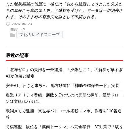
した離脱願望の地層に、後任は「村から逃避しようとした先人た
ちの葛藤こそ真の郷土史」と感銘を受けた。データは一切消去さ
れず、そのまま村の有形文化財として申請される。
2026-04-23
翻訳:
EN
文化カレイドスコープ
最近の記事
「喧嘩ゼロ」の夫婦を一斉逮捕、「夕飯なに？」の解決が早すぎ
AIが偽装と断定
安全AI、わざと事故へ 地方鉄道に「補助金確保モード」実装
農業リアリティ番組、勝敗を分けたのは完璧な押印。最新ドロー
ンは文鎮代わりに。
歌詞メモで逮捕 異世界パトロール搭載スマホ、作者を110番通
報
将棋連盟、段位を「筋肉トークン」へ完全移行 AI対策で「駒を