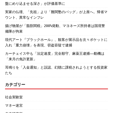
盤にめり込ませる深さ」が評価基準に
実家の仏壇、「先祖」より「難関塾のバッグ」が上座へ。帰省マ
ウント、異常なインフレ
揚げ物屋が「脂肪関税」200%発動、マヨネーズ所持者は国境警
備隊が拘束
現代アート『ブラックホール』、観客が展示品を次々ポケットに
入れ「重力崩壊」を表現、窃盗容疑で逮捕
カーチェイス中も「法定速度」完全順守、麻薬王逮捕――動機は
「来月の免許更新」
耳鳴りを「入金通知」と誤認、幻聴に課税されようとする投資家
たち
カテゴリー
社会実験室
マネー迷宮