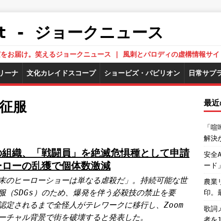
.Net - ジョークニュース
された真実をお届け。笑えるジョークニュース | 風刺とパロディの虚構情報サイ
リーナ
文化カレイドスコープ
ショービズ・パビリオン
日常サプ
最近
界征服
「喧
解決
の組織、「戦闘員」を絶滅危惧種として申請
安全
ーローの乱獲で個体数激減
ード
末のヒーローショーは単なる虐殺だ」。持続可能な世
農業
服（SDGs）のため、爆発を伴う必殺技の禁止を要
印。
認定されるまで全怪人がテレワークに移行し、Zoom
歌詞
ーチャル背景で街を破壊すると発表した。
者を