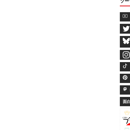
ソー
M
面