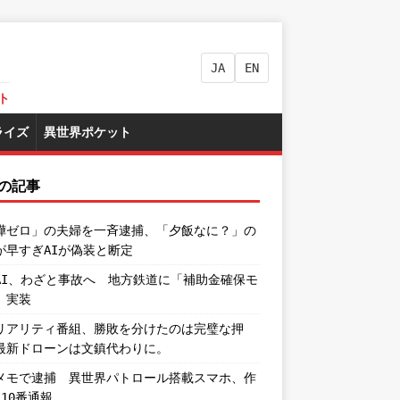
JA
EN
ト
ライズ
異世界ポケット
の記事
嘩ゼロ」の夫婦を一斉逮捕、「夕飯なに？」の
が早すぎAIが偽装と断定
AI、わざと事故へ 地方鉄道に「補助金確保モ
」実装
リアリティ番組、勝敗を分けたのは完璧な押
最新ドローンは文鎮代わりに。
メモで逮捕 異世界パトロール搭載スマホ、作
110番通報