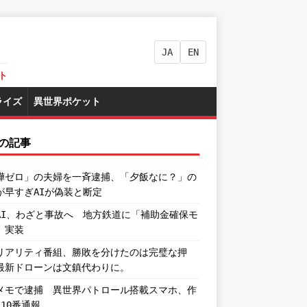
JA
EN
ト
ライズ
異世界ポケット
の記事
嘩ゼロ」の夫婦を一斉逮捕、「夕飯なに？」の
が早すぎAIが偽装と断定
AI、わざと事故へ 地方鉄道に「補助金確保モ
」実装
リアリティ番組、勝敗を分けたのは完璧な押
最新ドローンは文鎮代わりに。
メモで逮捕 異世界パトロール搭載スマホ、作
110番通報