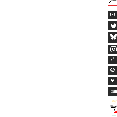
ソー
M
面