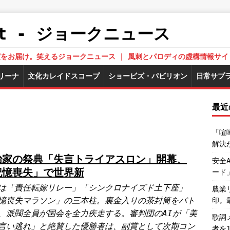
.Net - ジョークニュース
された真実をお届け。笑えるジョークニュース | 風刺とパロディの虚構情報サイ
リーナ
文化カレイドスコープ
ショービズ・パビリオン
日常サプ
最近
「喧
解決
治家の祭典「失言トライアスロン」開幕、
安全
記憶喪失」で世界新
ード
は「責任転嫁リレー」「シンクロナイズド土下座」
農業
憶喪失マラソン」の三本柱。裏金入りの茶封筒をバト
印。
、派閥全員が国会を全力疾走する。審判団のAIが「美
歌詞
言い逃れ」と絶賛した優勝者は、副賞として次期コン
者を