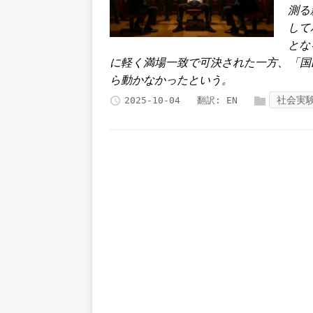
測る
して
とな
に軽く満場一致で可決された一方、「国
ら動かなかったという。
社会実
2025-10-04
翻訳:
EN