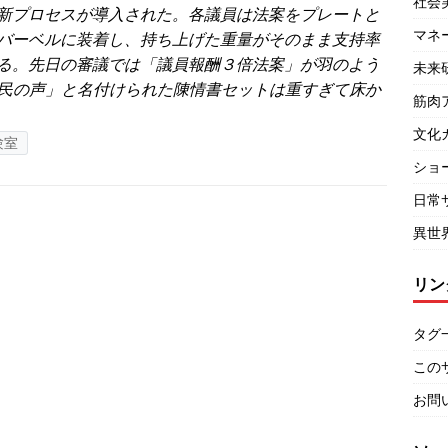
社会
新プロセスが導入された。各議員は法案をプレートと
マネ
バーベルに装着し、持ち上げた重量がそのまま支持率
る。先日の審議では「議員報酬３倍法案」が羽のよう
未来
民の声」と名付けられた陳情書セットは重すぎて床か
筋肉
文化
験室
ショ
日常
異世
リン
タグ
この
お問