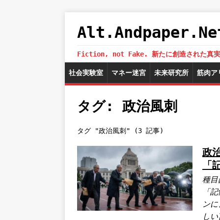
Alt.Andpaper
Fiction, not Fake. 新たに創造
社会実験室
マネー迷宮
未来研究所
筋肉ア
タグ: 政治風刺
タグ "政治風刺" (3 記事)
政
「
種目
「記
ンに
しい