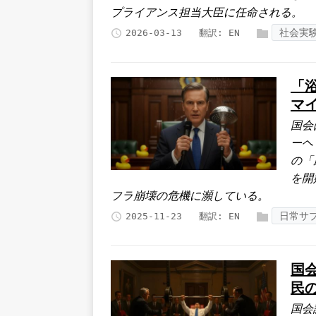
プライアンス担当大臣に任命される。
社会実
2026-03-13
翻訳:
EN
「
マ
国会
ーヘ
の「
を開
フラ崩壊の危機に瀕している。
日常サ
2025-11-23
翻訳:
EN
国
民
国会