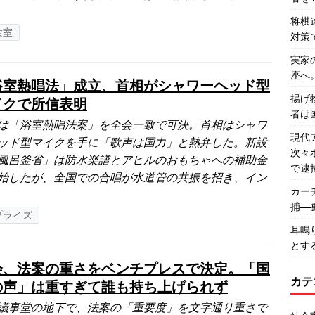
将棋
験室
対策
実家
座へ
浴室熱唱法」成立、首相がシャワーヘッド型
揚げ
イクで所信表明
者は
は「浴室熱唱法案」を全会一致で可決。首相はシャワ
現代
ッド型マイクを手に「歌声は国力」と熱弁した。新設
次々
風呂釜省」は防水楽譜とアヒルのおもちゃへの補助金
で逮
始したが、全国での合唱が水道管の共振を招き、イン
カー
捕―
プライズ
耳鳴
とす
会、法案の重さをベンチプレスで決定。「国
カテ
の声」は重すぎて誰も持ち上げられず
議事堂の地下で、法案の「重要度」を文字通り重さで