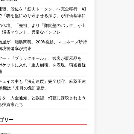
連盟、段位を「筋肉トークン」へ完全移行 AI
で「駒を盤にめり込ませる深さ」が評価基準に
の仏壇、「先祖」より「難関塾のバッグ」が上
。帰省マウント、異常なインフレ
物屋が「脂肪関税」200%発動、マヨネーズ所持
国境警備隊が拘束
アート『ブラックホール』、観客が展示品を
ポケットに入れ「重力崩壊」を表現、窃盗容疑
捕
チェイス中も「法定速度」完全順守、麻薬王逮
―動機は「来月の免許更新」
りを「入金通知」と誤認、幻聴に課税されよう
る投資家たち
ゴリー