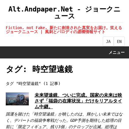
Alt.Andpaper.Net - ジョークニ
ュース
Fiction, not Fake. 新たに創造された真実をお届け。笑える
ジョークニュース | 風刺とパロディの虚構情報サイト
JA
EN
メニュー
タグ: 時空望遠鏡
タグ "時空望遠鏡" (1 記事)
未来望遠鏡、ついに完成。国家の未来は映
さず「福袋の在庫状況」だけをリアルタイ
ム中継。
国運を賭けた「時空望遠鏡」が映したのは、輝かしい未来ではな
く、デパートの福袋争奪戦だった。GDP予測を期待した総理の目
前に「限定フィギュア、残り3個」のテロップが点滅。総理は