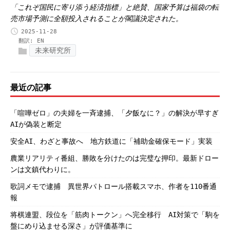
「これぞ国民に寄り添う経済指標」と絶賛、国家予算は福袋の転
売市場予測に全額投入されることが閣議決定された。
2025-11-28
翻訳:
EN
未来研究所
最近の記事
「喧嘩ゼロ」の夫婦を一斉逮捕、「夕飯なに？」の解決が早すぎ
AIが偽装と断定
安全AI、わざと事故へ 地方鉄道に「補助金確保モード」実装
農業リアリティ番組、勝敗を分けたのは完璧な押印。最新ドロー
ンは文鎮代わりに。
歌詞メモで逮捕 異世界パトロール搭載スマホ、作者を110番通
報
将棋連盟、段位を「筋肉トークン」へ完全移行 AI対策で「駒を
盤にめり込ませる深さ」が評価基準に