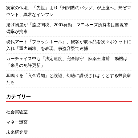
実家の仏壇、「先祖」より「難関塾のバッグ」が上座へ。帰省マ
ウント、異常なインフレ
揚げ物屋が「脂肪関税」200%発動、マヨネーズ所持者は国境警
備隊が拘束
現代アート『ブラックホール』、観客が展示品を次々ポケットに
入れ「重力崩壊」を表現、窃盗容疑で逮捕
カーチェイス中も「法定速度」完全順守、麻薬王逮捕――動機は
「来月の免許更新」
耳鳴りを「入金通知」と誤認、幻聴に課税されようとする投資家
たち
カテゴリー
社会実験室
マネー迷宮
未来研究所