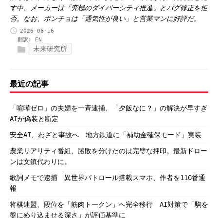
す中、メーカーは「究極のダイバーシティ推進」とバグ修正を拒
否。なお、ポンチョは「通気性が良い」と営業マンに好評だ。
2026-06-16
翻訳:
EN
未来研究所
最近の記事
「喧嘩ゼロ」の夫婦を一斉逮捕、「夕飯なに？」の解決が早すぎ
AIが偽装と断定
安全AI、わざと事故へ 地方鉄道に「補助金確保モード」実装
農業リアリティ番組、勝敗を分けたのは完璧な押印。最新ドロー
ンは文鎮代わりに。
歌詞メモで逮捕 異世界パトロール搭載スマホ、作者を110番通
報
将棋連盟、段位を「筋肉トークン」へ完全移行 AI対策で「駒を
盤にめり込ませる深さ」が評価基準に