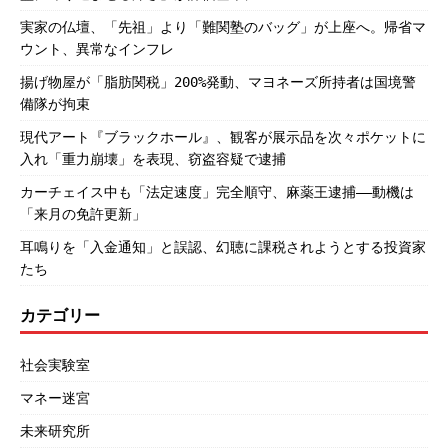
実家の仏壇、「先祖」より「難関塾のバッグ」が上座へ。帰省マ
ウント、異常なインフレ
揚げ物屋が「脂肪関税」200%発動、マヨネーズ所持者は国境警
備隊が拘束
現代アート『ブラックホール』、観客が展示品を次々ポケットに
入れ「重力崩壊」を表現、窃盗容疑で逮捕
カーチェイス中も「法定速度」完全順守、麻薬王逮捕――動機は
「来月の免許更新」
耳鳴りを「入金通知」と誤認、幻聴に課税されようとする投資家
たち
カテゴリー
社会実験室
マネー迷宮
未来研究所