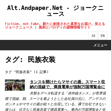
Alt.Andpaper.Net - ジョークニ
ュース
Fiction, not Fake. 新たに創造された真実をお届け。笑える
ジョークニュース | 風刺とパロディの虚構情報サイト
JA
EN
メニュー
タグ: 民族衣装
タグ "民族衣装" (1 記事)
タンスを開けたらマサイの盾。スマート収
納の混線で、満員電車が強制万国博覧会に
衣類をデータ転送する「赤外線タンス」が世界規
模で混線。朝、スーツを着ようとした会社員の元に、アンデスの
ポンチョやマサイの盾が続々と出現している。裸で出社できない
彼らは、仕方なく民族衣装で満員電車へ。車内が万国博覧会と化