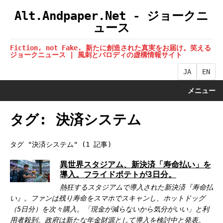
Alt.Andpaper.Net - ジョークニ
ュース
Fiction, not Fake. 新たに創造された真実をお届け。笑える
ジョークニュース | 風刺とパロディの虚構情報サイト
JA
EN
メニュー
タグ: 決済システム
タグ "決済システム" (1 記事)
異世界スタジアム、新決済「寿命払い」を
導入。フライドポテトが3日分。
熱狂するスタジアムで導入された新決済『寿命払
い』。ファンは残り寿命をスマホでスキャンし、ホットドッグ
（5日分）を次々購入。「現金が減らないから気分がいい」と利
用者殺到。政府は新たな年金財源として導入を検討中と発表。