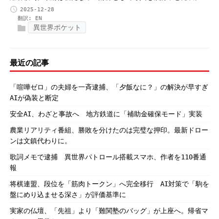
2025-12-28
翻訳:
EN
異世界ポケット
最近の記事
「喧嘩ゼロ」の夫婦を一斉逮捕、「夕飯なに？」の解決が早すぎ
AIが偽装と断定
安全AI、わざと事故へ 地方鉄道に「補助金確保モード」実装
農業リアリティ番組、勝敗を分けたのは完璧な押印。最新ドロー
ンは文鎮代わりに。
歌詞メモで逮捕 異世界パトロール搭載スマホ、作者を110番通
報
将棋連盟、段位を「筋肉トークン」へ完全移行 AI対策で「駒を
盤にめり込ませる深さ」が評価基準に
実家の仏壇、「先祖」より「難関塾のバッグ」が上座へ。帰省マ