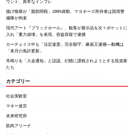
ウント、異常なインフレ
揚げ物屋が「脂肪関税」200%発動、マヨネーズ所持者は国境警
備隊が拘束
現代アート『ブラックホール』、観客が展示品を次々ポケットに
入れ「重力崩壊」を表現、窃盗容疑で逮捕
カーチェイス中も「法定速度」完全順守、麻薬王逮捕――動機は
「来月の免許更新」
耳鳴りを「入金通知」と誤認、幻聴に課税されようとする投資家
たち
カテゴリー
社会実験室
マネー迷宮
未来研究所
筋肉アリーナ