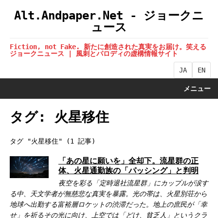
Alt.Andpaper.Net - ジョークニ
ュース
Fiction, not Fake. 新たに創造された真実をお届け。笑える
ジョークニュース | 風刺とパロディの虚構情報サイト
JA
EN
メニュー
タグ: 火星移住
タグ "火星移住" (1 記事)
「あの星に願いを」全却下。流星群の正
体、火星通勤族の「パッシング」と判明
夜空を彩る「定時退社流星群」にカップルが涙す
る中、天文学者が無慈悲な真実を暴露。光の帯は、火星別荘から
地球へ出勤する富裕層ロケットの渋滞だった。地上の庶民が「幸
せ」を祈るその光に向け、上空では「どけ、貧乏人」というクラ