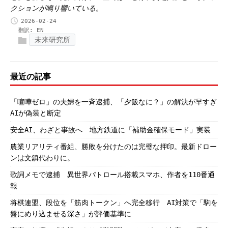
クションが鳴り響いている。
2026-02-24
翻訳:
EN
未来研究所
最近の記事
「喧嘩ゼロ」の夫婦を一斉逮捕、「夕飯なに？」の解決が早すぎ
AIが偽装と断定
安全AI、わざと事故へ 地方鉄道に「補助金確保モード」実装
農業リアリティ番組、勝敗を分けたのは完璧な押印。最新ドロー
ンは文鎮代わりに。
歌詞メモで逮捕 異世界パトロール搭載スマホ、作者を110番通
報
将棋連盟、段位を「筋肉トークン」へ完全移行 AI対策で「駒を
盤にめり込ませる深さ」が評価基準に