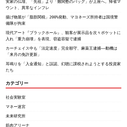
実家の仏壇、「先祖」より「難関塾のバッグ」が上座へ。帰省マ
ウント、異常なインフレ
揚げ物屋が「脂肪関税」200%発動、マヨネーズ所持者は国境警
備隊が拘束
現代アート『ブラックホール』、観客が展示品を次々ポケットに
入れ「重力崩壊」を表現、窃盗容疑で逮捕
カーチェイス中も「法定速度」完全順守、麻薬王逮捕――動機は
「来月の免許更新」
耳鳴りを「入金通知」と誤認、幻聴に課税されようとする投資家
たち
カテゴリー
社会実験室
マネー迷宮
未来研究所
筋肉アリーナ