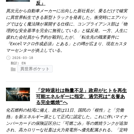
反」
異次元から自動車メーカーに出向した新社長が、乗るだけで確実
に異世界転生できる新型トラックを発表した。衝突時にエアバッ
グではなく魔法陣が展開する仕様に、コンプライアンス部は「物
理的な安全基準を完全に無視している」と猛反発。一方、人生に
疲れた会社員から予約が殺到したが、「転生先の職業要件に
『Excelマクロ作成必須』とある」との噂が広まり、現在カスタ
マーセンターが炎上している。
2026-03-18
翻訳:
EN
異世界ポケット
「定時退社は熱量不足」政府がヒトを再生
可能エネルギーに指定、過労死は“名誉あ
る完全燃焼”へ
化石燃料の枯渇に備え、政府は11日、国民の「根性」と「労働
熱」を新エネルギー源として正式に認定した。これに伴いマイナ
ンバーカードの保険証区分に「可燃ごみ」等の燃焼ランクが追加
され、高カロリーな社畜は火力発電所へ優先配属される。「定時