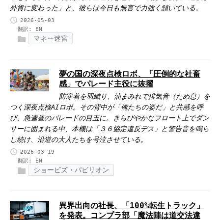
外貨に変わった」と、彼らは今日も無言で力強く頷いている。
2026-05-03
翻訳:
EN
マネー迷宮
夢の国の深夜点検ロボ、「圧倒的な社畜
感」でパレード主役に抜擢
防寒着を羽織り、油まみれで排気音（ため息）を
つく深夜点検AIロボ。その背中が「俺たちの姿だ」と共感を呼
び、急遽昼のパレードの目玉に。きらびやかなフロート上でダン
サーに囲まれる中、本機は「３６協定違反デス」と警告音を鳴ら
し続け、沿道の大人たちを号泣させている。
2026-03-19
翻訳:
EN
ショービズ・パビリオン
異界出向の社長、「100%転生トラック」
を発表。コンプラ部「魔法陣は道交法違