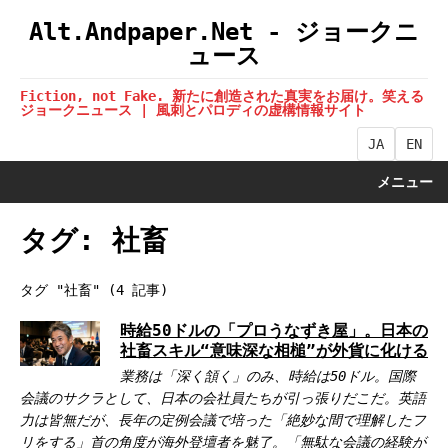
Alt.Andpaper.Net - ジョークニ
ュース
Fiction, not Fake. 新たに創造された真実をお届け。笑える
ジョークニュース | 風刺とパロディの虚構情報サイト
JA
EN
メニュー
タグ: 社畜
タグ "社畜" (4 記事)
時給50ドルの「プロうなずき屋」。日本の
社畜スキル“意味深な相槌”が外貨に化ける
業務は「深く頷く」のみ、時給は50ドル。国際
会議のサクラとして、日本の会社員たちが引っ張りだこだ。英語
力は皆無だが、長年の定例会議で培った「絶妙な間で理解したフ
リをする」首の角度が海外登壇者を魅了。「無駄な会議の経験が