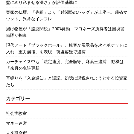
盤にめり込ませる深さ」が評価基準に
実家の仏壇、「先祖」より「難関塾のバッグ」が上座へ。帰省マ
ウント、異常なインフレ
揚げ物屋が「脂肪関税」200%発動、マヨネーズ所持者は国境警
備隊が拘束
現代アート『ブラックホール』、観客が展示品を次々ポケットに
入れ「重力崩壊」を表現、窃盗容疑で逮捕
カーチェイス中も「法定速度」完全順守、麻薬王逮捕――動機は
「来月の免許更新」
耳鳴りを「入金通知」と誤認、幻聴に課税されようとする投資家
たち
カテゴリー
社会実験室
マネー迷宮
未来研究所