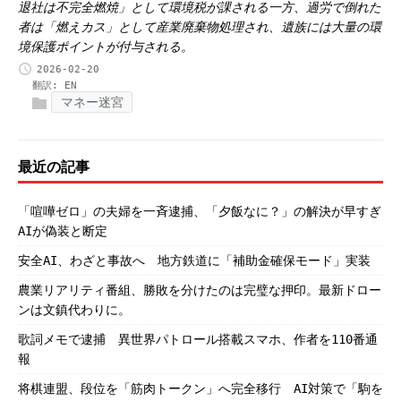
退社は不完全燃焼」として環境税が課される一方、過労で倒れた
者は「燃えカス」として産業廃棄物処理され、遺族には大量の環
境保護ポイントが付与される。
2026-02-20
翻訳:
EN
マネー迷宮
最近の記事
「喧嘩ゼロ」の夫婦を一斉逮捕、「夕飯なに？」の解決が早すぎ
AIが偽装と断定
安全AI、わざと事故へ 地方鉄道に「補助金確保モード」実装
農業リアリティ番組、勝敗を分けたのは完璧な押印。最新ドロー
ンは文鎮代わりに。
歌詞メモで逮捕 異世界パトロール搭載スマホ、作者を110番通
報
将棋連盟、段位を「筋肉トークン」へ完全移行 AI対策で「駒を