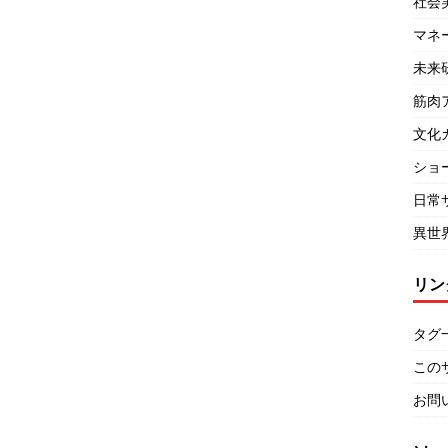
社会
マネ
未来
筋肉
文化
ショ
日常
異世
リン
タグ
この
お問