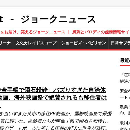
.Net - ジョークニュース
された真実をお届け。笑えるジョークニュース | 風刺とパロディの虚構情報サイ
リーナ
文化カレイドスコープ
ショービズ・パビリオン
日常サプ
最近
「喧
解決
年金手帳で隕石粉砕」バズりすぎた自治体
安全
R動画、海外映画祭で絶賛されるも移住者は
ード
ロ
農業
を狙いすぎた某市の移住PR動画が、国際映画祭で最優
印。
F賞に輝いた。高齢者たちが年金手帳で隕石を粉砕し、
歌詞
跡でゲートボールに興じる圧巻のVFXに世界が熱狂。
者を