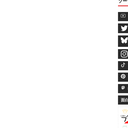
ソー
M
面