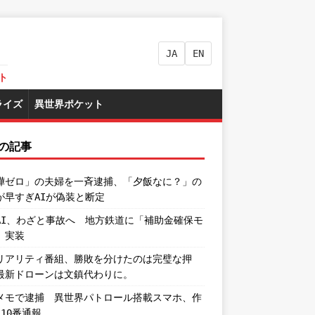
JA
EN
ト
ライズ
異世界ポケット
の記事
嘩ゼロ」の夫婦を一斉逮捕、「夕飯なに？」の
が早すぎAIが偽装と断定
AI、わざと事故へ 地方鉄道に「補助金確保モ
」実装
リアリティ番組、勝敗を分けたのは完璧な押
最新ドローンは文鎮代わりに。
メモで逮捕 異世界パトロール搭載スマホ、作
110番通報