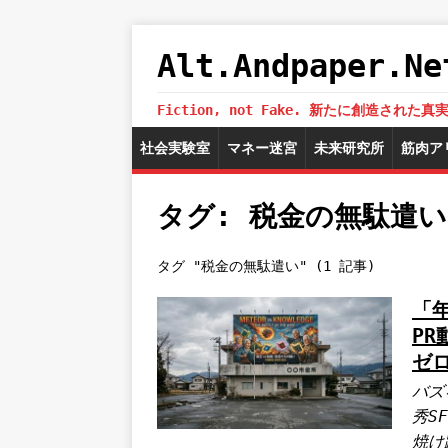
Alt.Andpaper
Fiction, not Fake. 新たに創造
社会実験室
マネー迷宮
未来研究所
筋肉ア
タグ: 税金の無駄遣い
タグ "税金の無駄遣い" (1 記事)
「
P
ゼ
バズ
秀S
焼け