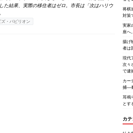
した結果、実際の移住者はゼロ。市長は「次はハリウ
将棋
。
対策
ビズ・パビリオン
実家
座へ
揚げ
者は
現代
次々
で逮
カー
捕―
耳鳴
とす
カテ