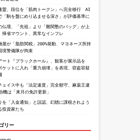
連盟、段位を「筋肉トークン」へ完全移行 AI
で「駒を盤にめり込ませる深さ」が評価基準に
の仏壇、「先祖」より「難関塾のバッグ」が上
。帰省マウント、異常なインフレ
物屋が「脂肪関税」200%発動、マヨネーズ所持
国境警備隊が拘束
アート『ブラックホール』、観客が展示品を
ポケットに入れ「重力崩壊」を表現、窃盗容疑
捕
チェイス中も「法定速度」完全順守、麻薬王逮
―動機は「来月の免許更新」
りを「入金通知」と誤認、幻聴に課税されよう
る投資家たち
ゴリー