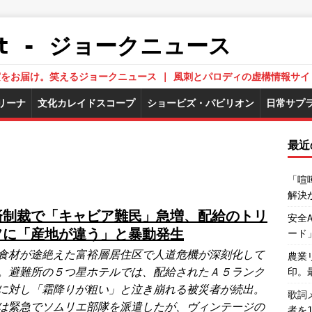
.Net - ジョークニュース
された真実をお届け。笑えるジョークニュース | 風刺とパロディの虚構情報サイ
リーナ
文化カレイドスコープ
ショービズ・パビリオン
日常サプ
最近
「喧
解決
済制裁で「キャビア難民」急増、配給のトリ
安全
フに「産地が違う」と暴動発生
ード
食材が途絶えた富裕層居住区で人道危機が深刻化して
農業
。避難所の５つ星ホテルでは、配給されたＡ５ランク
印。
に対し「霜降りが粗い」と泣き崩れる被災者が続出。
歌詞
は緊急でソムリエ部隊を派遣したが、ヴィンテージの
者を