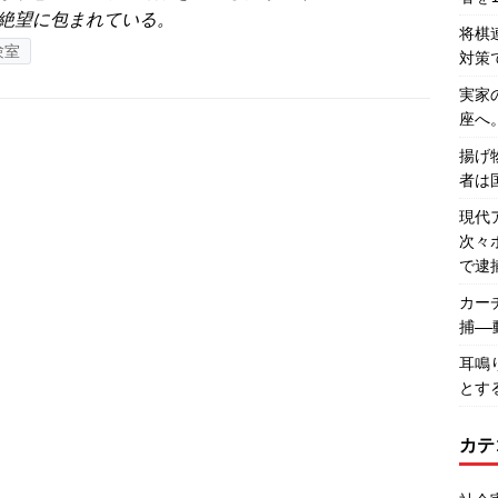
絶望に包まれている。
将棋
験室
対策
実家
座へ
揚げ
者は
現代
次々
で逮
カー
捕―
耳鳴
とす
カテ