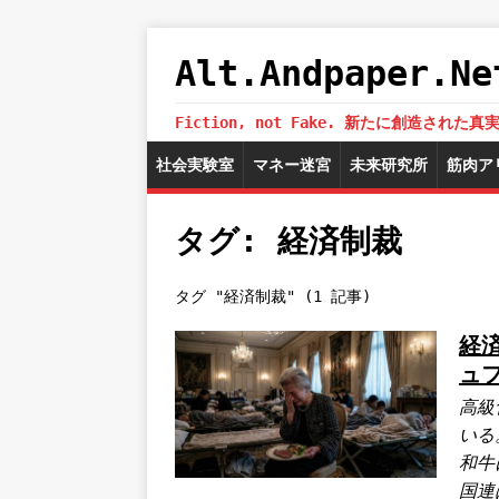
Alt.Andpaper
Fiction, not Fake. 新たに創造
社会実験室
マネー迷宮
未来研究所
筋肉ア
タグ: 経済制裁
タグ "経済制裁" (1 記事)
経
ュ
高級
いる
和牛
国連