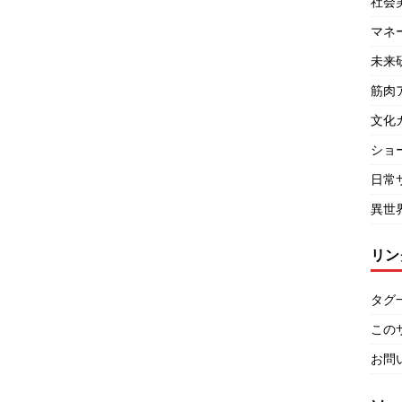
社会
マネ
未来
筋肉
文化
ショ
日常
異世
リン
タグ
この
お問