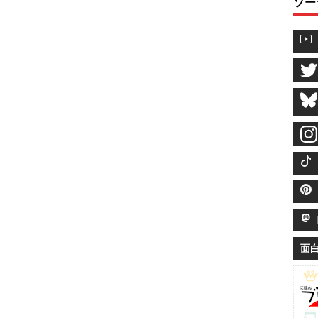
ソー
M
面