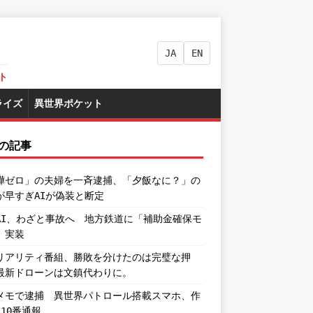
JA
EN
ト
ライズ
異世界ポケット
の記事
嘩ゼロ」の夫婦を一斉逮捕、「夕飯なに？」の
が早すぎAIが偽装と断定
AI、わざと事故へ 地方鉄道に「補助金確保モ
」実装
リアリティ番組、勝敗を分けたのは完璧な押
最新ドローンは文鎮代わりに。
メモで逮捕 異世界パトロール搭載スマホ、作
110番通報