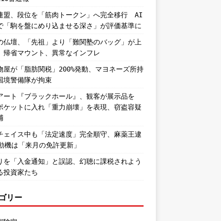
連盟、段位を「筋肉トークン」へ完全移行 AI
で「駒を盤にめり込ませる深さ」が評価基準に
の仏壇、「先祖」より「難関塾のバッグ」が上
。帰省マウント、異常なインフレ
物屋が「脂肪関税」200%発動、マヨネーズ所持
国境警備隊が拘束
アート『ブラックホール』、観客が展示品を
ポケットに入れ「重力崩壊」を表現、窃盗容疑
捕
チェイス中も「法定速度」完全順守、麻薬王逮
―動機は「来月の免許更新」
りを「入金通知」と誤認、幻聴に課税されよう
る投資家たち
ゴリー